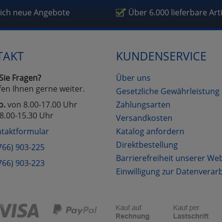
fragetools
lich neue Angebote
Über 6.000 lieferbare Art
Cookies
Cookies
Alle Akzeptieren
Einstellungen speichern
TAKT
KUNDENSERVICE
zu Haupptseite Zustimmung D
zurück
Sie Fragen?
Über uns
fen Ihnen gerne weiter.
Gesetzliche Gewährleistung
o.
von 8.00-17.00 Uhr
Zahlungsarten
8.00-15.30 Uhr
Versandkosten
taktformular
Katalog anfordern
Direktbestellung
766) 903-225
Barrierefreiheit unserer We
766) 903-223
Einwilligung zur Datenverar