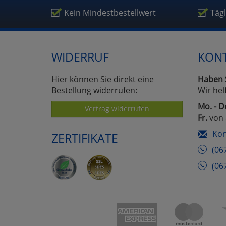
Um
Kein Mindestbestellwert
Täg
WIDERRUF
KON
Hier können Sie direkt eine
Haben 
Bestellung widerrufen:
Wir hel
Mo. - D
Vertrag widerrufen
Fr.
von 
Kon
ZERTIFIKATE
(06
(06