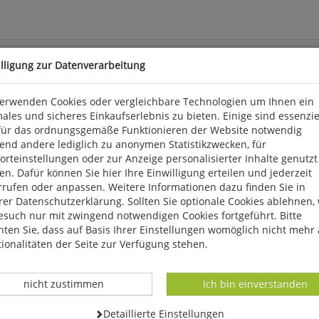
illigung zur Datenverarbeitung
verwenden Cookies oder vergleichbare Technologien um Ihnen ein
ales und sicheres Einkaufserlebnis zu bieten. Einige sind essenzie
für das ordnungsgemäße Funktionieren der Website notwendig
sich Limikolen und Seeschwalben so schön aus der Nähe studiere
end andere lediglich zu anonymen Statistikzwecken, für
ein Mekka für Vogelfotografen. Aber auch Familien und Einsteige
rteinstellungen oder zur Anzeige personalisierter Inhalte genutzt
, Küsten- und Flussseeschwalben, brütende Seeregenpfeifer, raste
n. Dafür können Sie hier Ihre Einwilligung erteilen und jederzeit
ttraktionen am Eiderästuar. Ein Besuch lohnt zu allen Jahreszeit
rrufen oder anpassen. Weitere Informationen dazu finden Sie in
er Datenschutzerklärung. Sollten Sie optionale Cookies ablehnen,
esuch nur mit zwingend notwendigen Cookies fortgeführt. Bitte
ten Sie, dass auf Basis Ihrer Einstellungen womöglich nicht mehr 
ionalitäten der Seite zur Verfügung stehen.
Datenverarbeitung -
Datenverarbeitung -
nicht zustimmen
Ich bin einverstanden
Datenverarbeitung -
Detaillierte Einstellungen