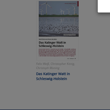
Hier 
Cook
fortg
nicht
Selbs
anpa
Ko
Felix Weiß, Christopher König,
Christoph Moning
Wa
Das Katinger Watt in
Pe
Schleswig-Holstein
Ma