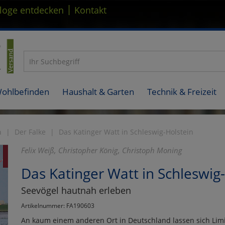
|
loge entdecken
Kontakt
Wohlbefinden
Haushalt & Garten
Technik & Freizeit
n
Der Falke
Das Katinger Watt in Schleswig-Holstein
Felix Weiß, Christopher König, Christoph Moning
Das Katinger Watt in Schleswig
Seevögel hautnah erleben
Artikelnummer: FA190603
An kaum einem anderen Ort in Deutschland lassen sich Li