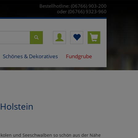
Bestellhotline: (06766) 903-200
oder (06766) 9323-960
Schönes & Dekoratives
Fundgrube
-Holstein
mikolen und Seeschwalben so schön aus der Nähe