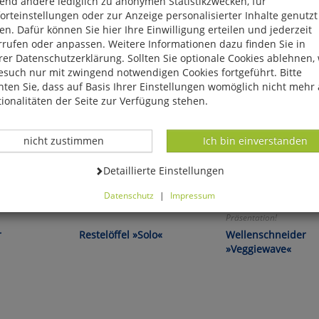
end andere lediglich zu anonymen Statistikzwecken, für
rteinstellungen oder zur Anzeige personalisierter Inhalte genutzt
n. Dafür können Sie hier Ihre Einwilligung erteilen und jederzeit
rrufen oder anpassen. Weitere Informationen dazu finden Sie in
er Datenschutzerklärung. Sollten Sie optionale Cookies ablehnen,
esuch nur mit zwingend notwendigen Cookies fortgeführt. Bitte
ten Sie, dass auf Basis Ihrer Einstellungen womöglich nicht mehr 
ionalitäten der Seite zur Verfügung stehen.
Datenverarbeitung -
Datenverarbeitung -
nicht zustimmen
Ich bin einverstanden
Datenverarbeitung -
Detaillierte Einstellungen
Datenschutz
|
Impressum
r:
Der kommt überall hin!
Für die appetitliche
können Sie alle optionalen Cookies einstellen. Sollten Sie optionale
Präsentation!
ies ablehnen, wird Ihr Besuch nur mit zwingend notwendigen Cook
r
Restelöffel »Solo«
Wellenschneider
eführt. Bitte beachten Sie, dass auf Basis Ihrer Einstellungen womö
»Veggiewave«
 mehr alle Funktionalitäten der Seite zur Verfügung stehen.
tverständlich können Sie die Einstellungen jederzeit widerrufen o
ssen.