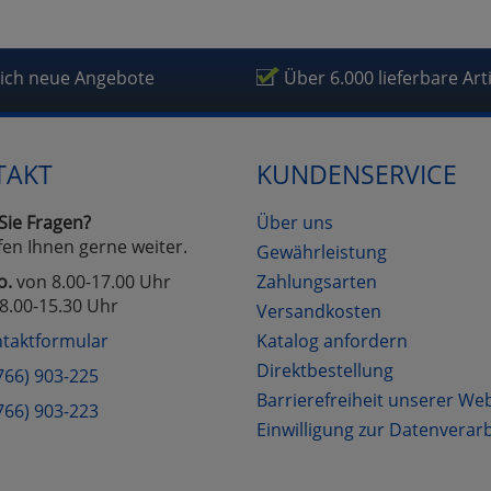
lich neue Angebote
Über 6.000 lieferbare Art
TAKT
KUNDENSERVICE
Sie Fragen?
Über uns
fen Ihnen gerne weiter.
Gewährleistung
o.
von 8.00-17.00 Uhr
Zahlungsarten
8.00-15.30 Uhr
Versandkosten
taktformular
Katalog anfordern
Direktbestellung
766) 903-225
Barrierefreiheit unserer We
766) 903-223
Einwilligung zur Datenverar