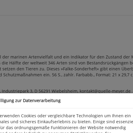
l der marinen Artenvielfalt und ein Indikator für den Zustand der
die Hälfte der weltweit 346 Arten sind von Bestandsrückgängen b
 setzen den Tieren zu. Dieses »Falke-Sonderheft« gibt einen Über
Schutzmaßnahmen ein. 56 S., zahlr. Farbabb., Format: 21 x 29,7 c
 Industriepark 3, D 56291 Wiebelsheim, kontakt@quelle-meyer.de
illigung zur Datenverarbeitung
verwenden Cookies oder vergleichbare Technologien um Ihnen ein
ales und sicheres Einkaufserlebnis zu bieten. Einige sind essenzie
für das ordnungsgemäße Funktionieren der Website notwendig