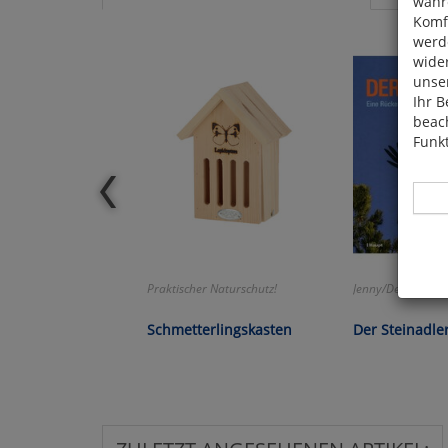
währ
Komfo
werde
wide
unser
Ihr B
beach
Funkt
Praktischer Naturschutz!
Jenny/Denis/Halle
Hier 
Cook
Schmetterlingskasten
Der Steinadle
fortg
nicht
Selbs
anpa