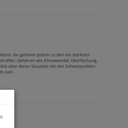
 Meere. Sie gehören jedoch zu den am stärksten
etroffen. Gefahren wie Klimawandel, Überfischung,
blick über deren Situation mit den Schwerpunkten
m, kart.
ll