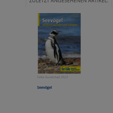
ZULETZT ANGESEHENEN ARTIKEL:
Ko
Wa
Pe
Ma
Um
Falke-Sonderheft 2023
Seevögel