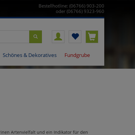
Bestellhotline: (06766) 903-200
oder (06766) 9323-960
Schönes & Dekoratives
Fundgrube
inen Artenvielfalt und ein Indikator für den