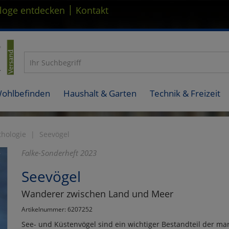
|
loge entdecken
Kontakt
Wohlbefinden
Haushalt & Garten
Technik & Freizeit
thologie
Seevögel
Falke-Sonderheft 2023
Seevögel
Wanderer zwischen Land und Meer
Artikelnummer: 6207252
See- und Küstenvögel sind ein wichtiger Bestandteil der mar