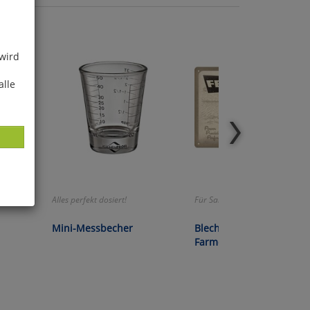
 wird
alle
Alles perfekt dosiert!
Für Sammler und Nostalgiker!
ies
Mini-Messbecher
Blechschild »Fendt
glich
Farmer 310 LSA«
der