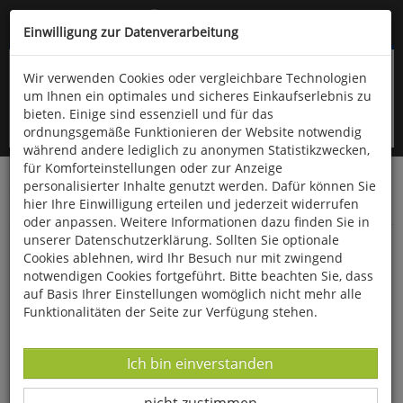
Kompletten Head der Seite überspringen
(06766) 903-200
oder (06766) 9323-960
Einwilligung zur Datenverarbeitung
Wir verwenden Cookies oder vergleichbare Technologien
um Ihnen ein optimales und sicheres Einkaufserlebnis zu
bieten. Einige sind essenziell und für das
ordnungsgemäße Funktionieren der Website notwendig
während andere lediglich zu anonymen Statistikzwecken,
für Komforteinstellungen oder zur Anzeige
personalisierter Inhalte genutzt werden. Dafür können Sie
Startseite
Bücher
Downloads
Zeitschriften
hier Ihre Einwilligung erteilen und jederzeit widerrufen
Der Falke
oder anpassen. Weitere Informationen dazu finden Sie in
unserer Datenschutzerklärung. Sollten Sie optionale
Seevögel
Cookies ablehnen, wird Ihr Besuch nur mit zwingend
notwendigen Cookies fortgeführt. Bitte beachten Sie, dass
auf Basis Ihrer Einstellungen womöglich nicht mehr alle
Funktionalitäten der Seite zur Verfügung stehen.
Datenverarbeitung -
Ich bin einverstanden
Datenverarbeitung -