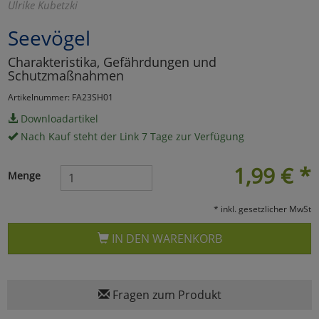
Ulrike Kubetzki
Marketing
Seevögel
Charakteristika, Gefährdungen und
Umfragetools
Schutzmaßnahmen
Artikelnummer: FA23SH01
Cookies
Downloadartikel
Alle Akzeptieren
Nach Kauf steht der Link 7 Tage zur Verfügung
Cookies
Einstellungen speichern
1,99
€
*
Menge
zu Haupptseite Zustimmun
zurück
* inkl. gesetzlicher MwSt
IN DEN WARENKORB
Fragen zum Produkt