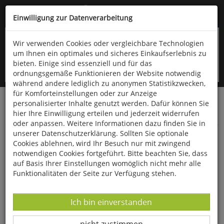
Kompletten Head der Seite überspringen
(06766) 903-200
oder (06766) 9323-960
Einwilligung zur Datenverarbeitung
Wir verwenden Cookies oder vergleichbare Technologien
um Ihnen ein optimales und sicheres Einkaufserlebnis zu
bieten. Einige sind essenziell und für das
ordnungsgemäße Funktionieren der Website notwendig
während andere lediglich zu anonymen Statistikzwecken,
für Komforteinstellungen oder zur Anzeige
personalisierter Inhalte genutzt werden. Dafür können Sie
Startseite
Bücher
Downloads
Zeitschriften
hier Ihre Einwilligung erteilen und jederzeit widerrufen
Der Falke
oder anpassen. Weitere Informationen dazu finden Sie in
unserer Datenschutzerklärung. Sollten Sie optionale
Beobachtungstipp Cuxhaven in
Cookies ablehnen, wird Ihr Besuch nur mit zwingend
Niedersachsen
notwendigen Cookies fortgeführt. Bitte beachten Sie, dass
auf Basis Ihrer Einstellungen womöglich nicht mehr alle
Funktionalitäten der Seite zur Verfügung stehen.
Datenverarbeitung -
Ich bin einverstanden
Datenverarbeitung -