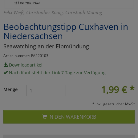
Marketing
Felix Weiß, Christopher König, Christoph Moning
Beobachtungstipp Cuxhaven in
Umfragetools
Niedersachsen
Seawatching an der Elbmündung
Cookies
Alle Akzeptieren
Artikelnummer: FA220103
Cookies
Einstellungen speichern
Downloadartikel
Nach Kauf steht der Link 7 Tage zur Verfügung
zu Haupptseite Zustimmun
zurück
1,99
€
*
Menge
* inkl. gesetzlicher MwSt
IN DEN WARENKORB