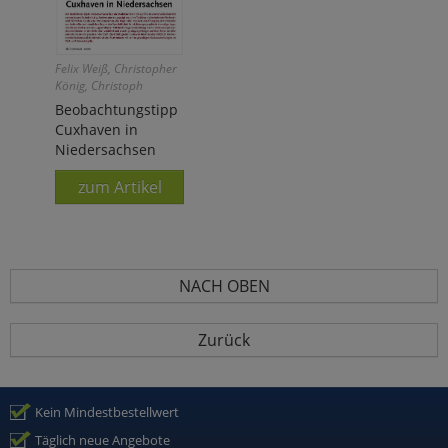
Felix Weiß, Christopher
König, Christoph
Moning
Beobachtungstipp
Cuxhaven in
Niedersachsen
zum Artikel
NACH OBEN
Zurück
Kein Mindestbestellwert
Täglich neue Angebote