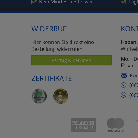
Um
Kein Mindestbestellwert
Täg
WIDERRUF
KON
Hier können Sie direkt eine
Haben 
Bestellung widerrufen:
Wir hel
Mo. - D
Vertrag widerrufen
Fr.
von 
Kon
ZERTIFIKATE
(06
(06