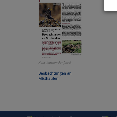
Hier 
Cook
fortg
nicht
Selbs
anpa
Ko
Hans-Joachim Fünfstück
Wa
Beobachtungen an
Misthaufen
Pe
Ma