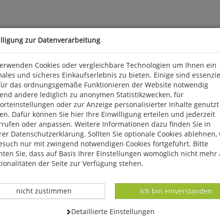
illigung zur Datenverarbeitung
verwenden Cookies oder vergleichbare Technologien um Ihnen ein
ales und sicheres Einkaufserlebnis zu bieten. Einige sind essenzie
für das ordnungsgemäße Funktionieren der Website notwendig
end andere lediglich zu anonymen Statistikzwecken, für
r Hauptgründe für den Arten- und Individuenschwund von Vögeln und
rteinstellungen oder zur Anzeige personalisierter Inhalte genutzt
elementen, die der Tierwelt Nahrung, Schutz und Fortpflanzungsmö
n. Dafür können Sie hier Ihre Einwilligung erteilen und jederzeit
Brachflächen fehlen, auch Misthaufen werden immer weniger. Dur
rrufen oder anpassen. Weitere Informationen dazu finden Sie in
n erfüllte.
er Datenschutzerklärung. Sollten Sie optionale Cookies ablehnen,
esuch nur mit zwingend notwendigen Cookies fortgeführt. Bitte
ten Sie, dass auf Basis Ihrer Einstellungen womöglich nicht mehr 
ionalitäten der Seite zur Verfügung stehen.
Datenverarbeitung -
Datenverarbeitung -
nicht zustimmen
Ich bin einverstanden
Datenverarbeitung -
Detaillierte Einstellungen