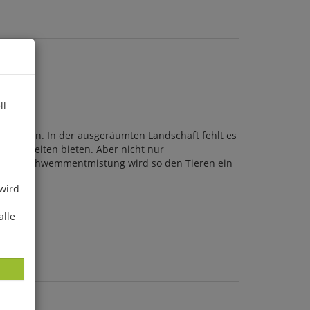
ll
 Insekten. In der ausgeräumten Landschaft fehlt es
glichkeiten bieten. Aber nicht nur
ch die Schwemmentmistung wird so den Tieren ein
 wird
alle