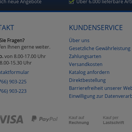
fragetools
lich neue Angebote
Über 6.000 lieferbare Art
Cookies
Cookies
Alle Akzeptieren
Einstellungen speichern
TAKT
KUNDENSERVICE
zu Haupptseite Zustimmung D
zurück
Sie Fragen?
Über uns
fen Ihnen gerne weiter.
Gesetzliche Gewährleistung
o.
von 8.00-17.00 Uhr
Zahlungsarten
8.00-15.30 Uhr
Versandkosten
taktformular
Katalog anfordern
Direktbestellung
766) 903-225
Barrierefreiheit unserer We
766) 903-223
Einwilligung zur Datenverar