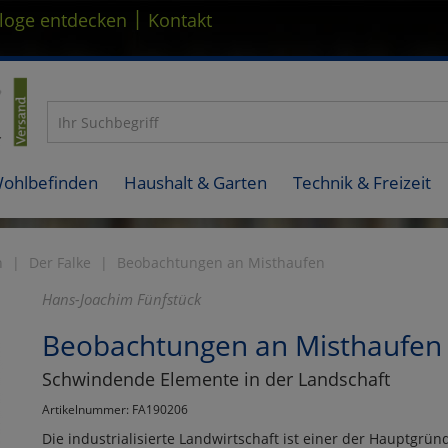
|
loge entdecken
Kontakt
Wohlbefinden
Haushalt & Garten
Technik & Freizeit
n
Der Falke
Beobachtungen an Misthaufen
Hans-Joachim Fünfstück
Beobachtungen an Misthaufen
Schwindende Elemente in der Landschaft
Artikelnummer: FA190206
Die industrialisierte Landwirtschaft ist einer der Hauptgr