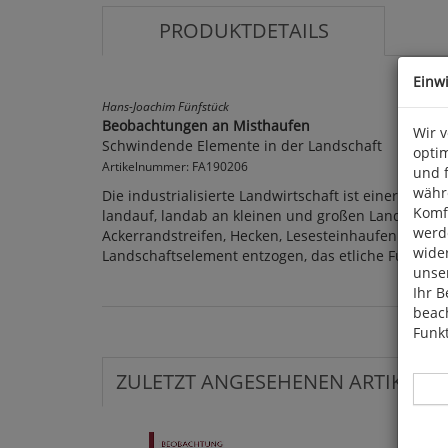
PRODUKTDETAILS
Einw
Hans-Joachim Fünfstück
Beobachtungen an Misthaufen
Wir 
Schwindende Elemente in der Landschaft
optim
Artikelnummer: FA190206
und 
währ
Die industrialisierte Landwirtschaft ist einer de
Komfo
landauf, landab an kleinen und großen Landschafts
werde
Ackerrandstreifen, Hecken, Lesesteinhaufen oder 
wide
Landschaftselement entzogen, das etliche Funktione
unser
Ihr B
beach
Funkt
ZULETZT ANGESEHENEN ARTIKEL: