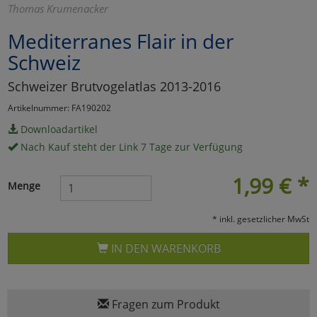
Thomas Krumenacker
Marketing
Mediterranes Flair in der
Schweiz
Umfragetools
Schweizer Brutvogelatlas 2013-2016
Artikelnummer: FA190202
Cookies
Alle Akzeptieren
Downloadartikel
Nach Kauf steht der Link 7 Tage zur Verfügung
Cookies
Einstellungen speichern
1,99
€
*
zu Haupptseite Zustimmun
zurück
Menge
* inkl. gesetzlicher MwSt
IN DEN WARENKORB
Fragen zum Produkt