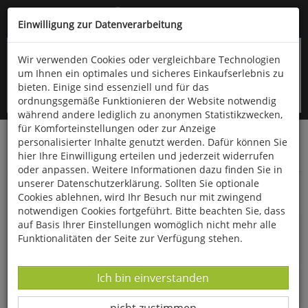
Kompletten Head der Seite überspringen
(06766) 903-200
oder (06766) 9323-960
Einwilligung zur Datenverarbeitung
Wir verwenden Cookies oder vergleichbare Technologien
um Ihnen ein optimales und sicheres Einkaufserlebnis zu
bieten. Einige sind essenziell und für das
ordnungsgemäße Funktionieren der Website notwendig
während andere lediglich zu anonymen Statistikzwecken,
für Komforteinstellungen oder zur Anzeige
personalisierter Inhalte genutzt werden. Dafür können Sie
Startseite
Bücher
Downloads
Zeitschriften
hier Ihre Einwilligung erteilen und jederzeit widerrufen
Der Falke
oder anpassen. Weitere Informationen dazu finden Sie in
unserer Datenschutzerklärung. Sollten Sie optionale
Mediterranes Flair in der Schweiz
Cookies ablehnen, wird Ihr Besuch nur mit zwingend
notwendigen Cookies fortgeführt. Bitte beachten Sie, dass
auf Basis Ihrer Einstellungen womöglich nicht mehr alle
Funktionalitäten der Seite zur Verfügung stehen.
Datenverarbeitung -
Ich bin einverstanden
Datenverarbeitung -