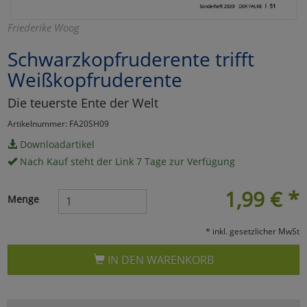
Marketing
Friederike Woog
Schwarzkopfruderente trifft
Umfragetools
Weißkopfruderente
Die teuerste Ente der Welt
Cookies
Alle Akzeptieren
Artikelnummer: FA20SH09
Cookies
Einstellungen speichern
Downloadartikel
Nach Kauf steht der Link 7 Tage zur Verfügung
zu Haupptseite Zustimmun
zurück
1,99
€
*
Menge
* inkl. gesetzlicher MwSt
IN DEN WARENKORB