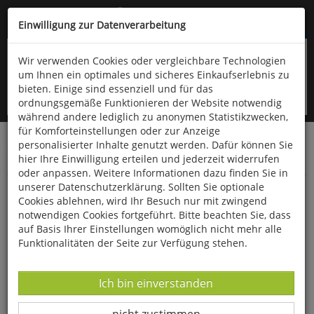
Kompletten Head der Seite überspringen
(06766) 903-200
oder (06766) 9323-960
Einwilligung zur Datenverarbeitung
Wir verwenden Cookies oder vergleichbare Technologien
um Ihnen ein optimales und sicheres Einkaufserlebnis zu
bieten. Einige sind essenziell und für das
ordnungsgemäße Funktionieren der Website notwendig
während andere lediglich zu anonymen Statistikzwecken,
für Komforteinstellungen oder zur Anzeige
personalisierter Inhalte genutzt werden. Dafür können Sie
Startseite
Bücher
Downloads
Zeitschriften
hier Ihre Einwilligung erteilen und jederzeit widerrufen
Der Falke
oder anpassen. Weitere Informationen dazu finden Sie in
unserer Datenschutzerklärung. Sollten Sie optionale
Schwarzkopfruderente trifft
Cookies ablehnen, wird Ihr Besuch nur mit zwingend
Weißkopfruderente
notwendigen Cookies fortgeführt. Bitte beachten Sie, dass
auf Basis Ihrer Einstellungen womöglich nicht mehr alle
Funktionalitäten der Seite zur Verfügung stehen.
Datenverarbeitung -
Ich bin einverstanden
Datenverarbeitung -