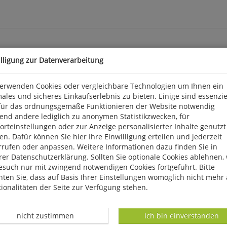
illigung zur Datenverarbeitung
r Kinder
verwenden Cookies oder vergleichbare Technologien um Ihnen ein
ales und sicheres Einkaufserlebnis zu bieten. Einige sind essenzie
in möglichst breites Bewegungsspektrum. Eine zu frühe Spezialisie
für das ordnungsgemäße Funktionieren der Website notwendig
e Grundlagen für das tägliche Bewegungsangebot in Kindergarten, 
end andere lediglich zu anonymen Statistikzwecken, für
er grundlegenden motorischen Fertigkeiten ist riesig und erstreck
rteinstellungen oder zur Anzeige personalisierter Inhalte genutzt
keiten wie Kraft, Ausdauer, Schnelligkeit und Beweglichkeit. Sämtl
n. Dafür können Sie hier Ihre Einwilligung erteilen und jederzeit
oren immer wieder modifiziert und angepasst worden. 2009, 144 S., 
rrufen oder anpassen. Weitere Informationen dazu finden Sie in
er Datenschutzerklärung. Sollten Sie optionale Cookies ablehnen,
esuch nur mit zwingend notwendigen Cookies fortgeführt. Bitte
ebelsheim, kontakt@limpert.de
ten Sie, dass auf Basis Ihrer Einstellungen womöglich nicht mehr 
ionalitäten der Seite zur Verfügung stehen.
Datenverarbeitung -
Datenverarbeitung -
nicht zustimmen
Ich bin einverstanden