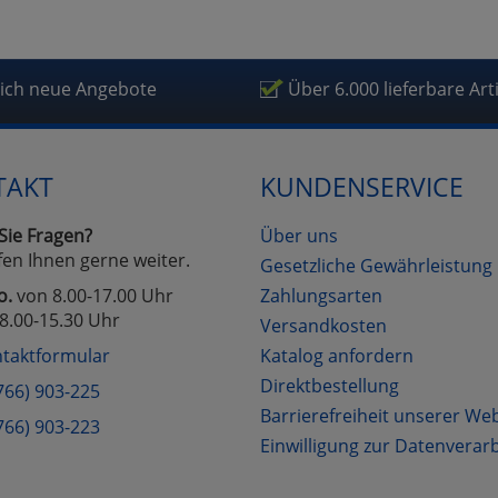
fragetools
lich neue Angebote
Über 6.000 lieferbare Art
Cookies
Cookies
Alle Akzeptieren
Einstellungen speichern
zu Haupptseite Zustimmung D
zurück
TAKT
KUNDENSERVICE
Sie Fragen?
Über uns
fen Ihnen gerne weiter.
Gesetzliche Gewährleistung
o.
von 8.00-17.00 Uhr
Zahlungsarten
8.00-15.30 Uhr
Versandkosten
taktformular
Katalog anfordern
Direktbestellung
766) 903-225
Barrierefreiheit unserer We
766) 903-223
Einwilligung zur Datenverar