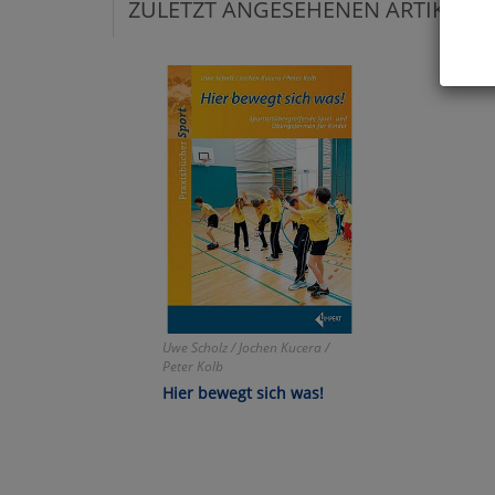
ZULETZT ANGESEHENEN ARTIKEL:
Hier 
Cook
fortg
nicht
Selbs
anpa
Ko
Wa
Uwe Scholz / Jochen Kucera /
Peter Kolb
Pe
Hier bewegt sich was!
Ma