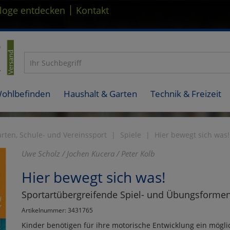
|
loge entdecken
Kontakt
Wohlbefinden
Haushalt & Garten
Technik & Freizeit
rten, Schule- und Vereinssport
Spiele
Hier bewegt sich was!
Uwe Scholz / Jochen Kucera / Peter Kolb
Hier bewegt sich was!
Sportartübergreifende Spiel- und Übungsformen
Artikelnummer: 3431765
Kinder benötigen für ihre motorische Entwicklung ein mögl