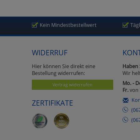
Um
Kein Mindestbestellwert
Täg
WIDERRUF
KON
Hier können Sie direkt eine
Haben 
Bestellung widerrufen:
Wir hel
Mo. - D
Vertrag widerrufen
Fr.
von 
Kon
ZERTIFIKATE
(06
(06