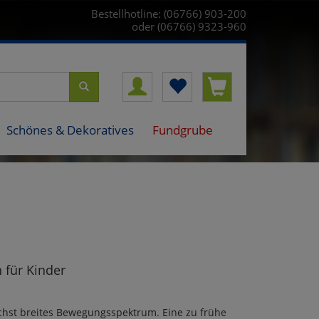
Bestellhotline: (06766) 903-200
oder (06766) 9323-960
Schönes & Dekoratives
Fundgrube
 für Kinder
ichst breites Bewegungsspektrum. Eine zu frühe