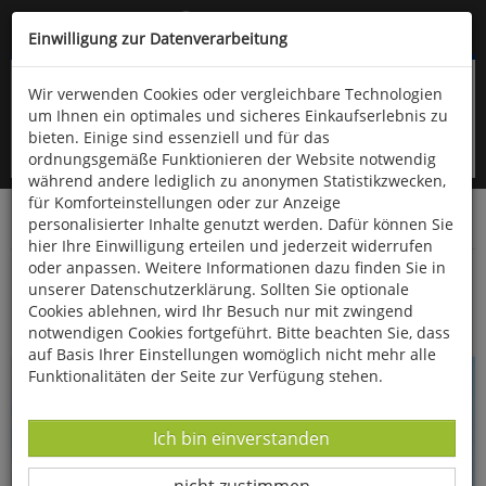
Kompletten Head der Seite überspringen
(06766) 903-200
oder (06766) 9323-960
Einwilligung zur Datenverarbeitung
Wir verwenden Cookies oder vergleichbare Technologien
um Ihnen ein optimales und sicheres Einkaufserlebnis zu
bieten. Einige sind essenziell und für das
ordnungsgemäße Funktionieren der Website notwendig
während andere lediglich zu anonymen Statistikzwecken,
für Komforteinstellungen oder zur Anzeige
personalisierter Inhalte genutzt werden. Dafür können Sie
Startseite
Bücher
Verschiedene Sachgebiete
hier Ihre Einwilligung erteilen und jederzeit widerrufen
oder anpassen. Weitere Informationen dazu finden Sie in
Schmalspurbahnen in Sachsen
unserer Datenschutzerklärung. Sollten Sie optionale
Cookies ablehnen, wird Ihr Besuch nur mit zwingend
notwendigen Cookies fortgeführt. Bitte beachten Sie, dass
auf Basis Ihrer Einstellungen womöglich nicht mehr alle
Funktionalitäten der Seite zur Verfügung stehen.
Datenverarbeitung -
Ich bin einverstanden
Datenverarbeitung -