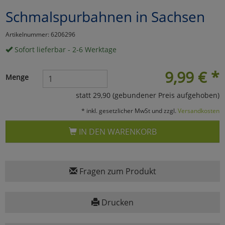
Schmalspurbahnen in Sachsen
Marketing
Artikelnummer: 6206296
Umfragetools
Sofort lieferbar - 2-6 Werktage
9,99
€
*
Menge
Cookies
Alle Akzeptieren
statt 29,90 (gebundener Preis aufgehoben)
Cookies
Einstellungen speichern
* inkl. gesetzlicher MwSt und zzgl.
Versandkosten
zu Haupptseite Zustimmun
zurück
IN DEN WARENKORB
Fragen zum Produkt
Drucken