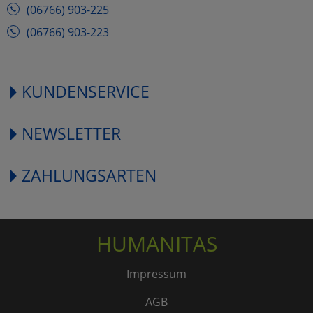
(06766) 903-225
(06766) 903-223
KUNDENSERVICE
NEWSLETTER
ZAHLUNGSARTEN
HUMANITAS
Impressum
AGB