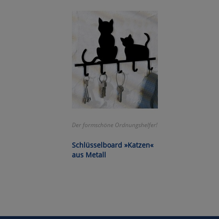
Wa
Pe
Ma
Um
Der formschöne Ordnungshelfer!
Schlüsselboard »Katzen«
aus Metall