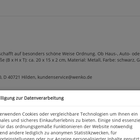
schafft auf besonders schöne Weise Ordnung. Ob Haus-, Auto- oder 
(B x H x T): ca. 20 x 15 x 2 cm, Material: Metall, Farbe: schwarz, 
0, D 40721 Hilden, kundenservice@wenko.de
illigung zur Datenverarbeitung
verwenden Cookies oder vergleichbare Technologien um Ihnen ein
ales und sicheres Einkaufserlebnis zu bieten. Einige sind essenzie
für das ordnungsgemäße Funktionieren der Website notwendig
end andere lediglich zu anonymen Statistikzwecken, für
rteinstellungen oder zur Anzeige personalisierter Inhalte genutzt