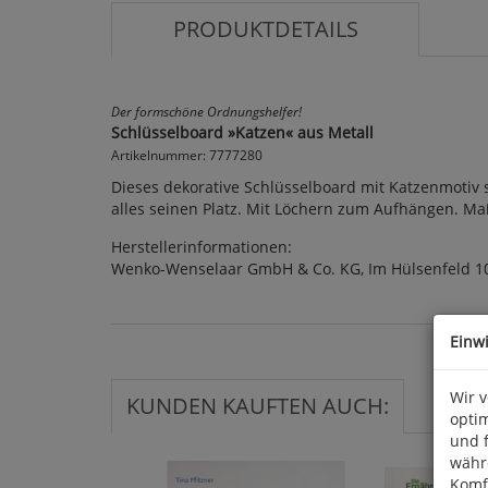
PRODUKTDETAILS
Der formschöne Ordnungshelfer!
Schlüsselboard »Katzen« aus Metall
Artikelnummer: 7777280
Dieses dekorative Schlüsselboard mit Katzenmotiv 
alles seinen Platz. Mit Löchern zum Aufhängen. Maße 
Herstellerinformationen:
Wenko-Wenselaar GmbH & Co. KG, Im Hülsenfeld 1
Einw
Wir 
KUNDEN KAUFTEN AUCH:
optim
und 
währ
Komfo