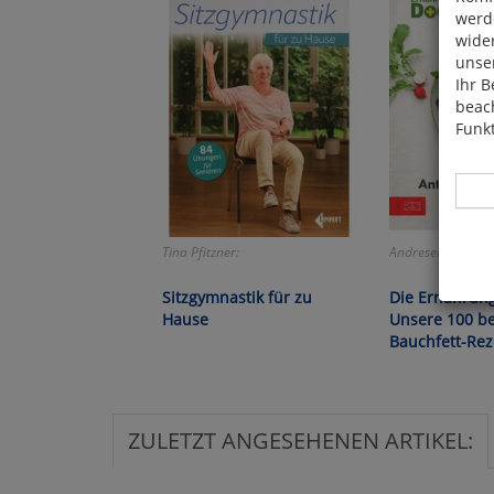
werde
wide
unser
Ihr B
beach
Funkt
Tina Pfitzner:
Andresen/Klasen/R
Hier 
Sitzgymnastik für zu
Die Ernährung
Cook
Hause
Unsere 100 be
fortg
Bauchfett-Rez
nicht
Selbs
anpa
ZULETZT ANGESEHENEN ARTIKEL:
Ko