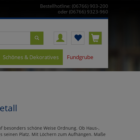
Bestellhotline: (06766) 903-200
oder (06766) 9323-960
Schönes & Dekoratives
Fundgrube
etall
auf besonders schöne Weise Ordnung. Ob Haus-,
lles seinen Platz. Mit Löchern zum Aufhängen. Maße