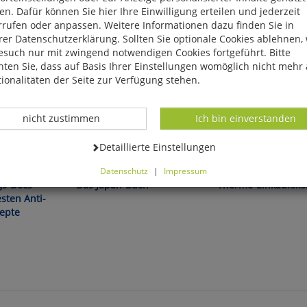
n. Dafür können Sie hier Ihre Einwilligung erteilen und jederzeit
rrufen oder anpassen. Weitere Informationen dazu finden Sie in
er Datenschutzerklärung. Sollten Sie optionale Cookies ablehnen,
esuch nur mit zwingend notwendigen Cookies fortgeführt. Bitte
ten Sie, dass auf Basis Ihrer Einstellungen womöglich nicht mehr 
ionalitäten der Seite zur Verfügung stehen.
Datenverarbeitung -
Datenverarbeitung -
nicht zustimmen
Ich bin einverstanden
Datenverarbeitung -
Detaillierte Einstellungen
iedl/Schäfer:
Lafcadio Hearn:
Für Warmes und Kaltes!
Datenschutz
|
Impressum
können Sie alle optionalen Cookies einstellen. Sollten Sie optionale
s-Docs -
Das Japan-Buch
Thermo-Einkaufsko
ies ablehnen, wird Ihr Besuch nur mit zwingend notwendigen Cook
sten Anti-
eführt. Bitte beachten Sie, dass auf Basis Ihrer Einstellungen womö
epte
 mehr alle Funktionalitäten der Seite zur Verfügung stehen.
tverständlich können Sie die Einstellungen jederzeit widerrufen o
ssen.
mfortfunktionen