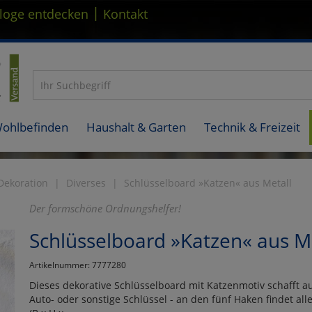
|
loge entdecken
Kontakt
Wohlbefinden
Haushalt & Garten
Technik & Freizeit
ekoration
Diverses
Schlüsselboard »Katzen« aus Metall
Der formschöne Ordnungshelfer!
Schlüsselboard »Katzen« aus M
Artikelnummer: 7777280
Dieses dekorative Schlüsselboard mit Katzenmotiv schafft 
Auto- oder sonstige Schlüssel - an den fünf Haken findet a