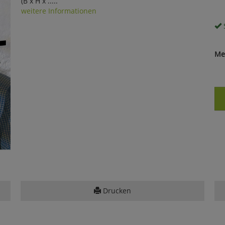
(B x H x .....
weitere Informationen
S
Me
Drucken