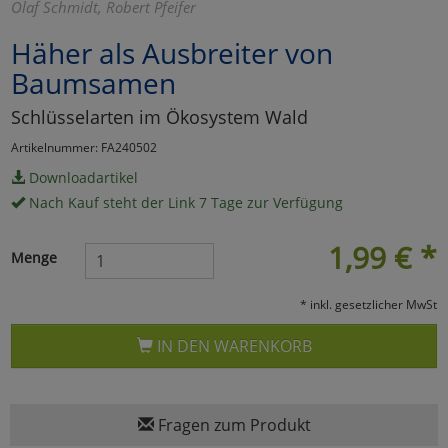
Olaf Schmidt, Robert Pfeifer
Marketing
Häher als Ausbreiter von
Baumsamen
Umfragetools
Schlüsselarten im Ökosystem Wald
Artikelnummer: FA240502
Cookies
Alle Akzeptieren
Downloadartikel
Nach Kauf steht der Link 7 Tage zur Verfügung
Cookies
Einstellungen speichern
1,99
€
*
zu Haupptseite Zustimmun
zurück
Menge
* inkl. gesetzlicher MwSt
IN DEN WARENKORB
Fragen zum Produkt