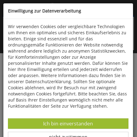
Kompletten Head der Seite überspringen
(06766) 903-200
oder (06766) 9323-960
Einwilligung zur Datenverarbeitung
Wir verwenden Cookies oder vergleichbare Technologien
um Ihnen ein optimales und sicheres Einkaufserlebnis zu
bieten. Einige sind essenziell und für das
ordnungsgemäße Funktionieren der Website notwendig
während andere lediglich zu anonymen Statistikzwecken,
für Komforteinstellungen oder zur Anzeige
personalisierter Inhalte genutzt werden. Dafür können Sie
Startseite
Bücher
Downloads
Zeitschriften
hier Ihre Einwilligung erteilen und jederzeit widerrufen
Der Falke
oder anpassen. Weitere Informationen dazu finden Sie in
unserer Datenschutzerklärung. Sollten Sie optionale
Häher als Ausbreiter von Baumsamen
Cookies ablehnen, wird Ihr Besuch nur mit zwingend
notwendigen Cookies fortgeführt. Bitte beachten Sie, dass
auf Basis Ihrer Einstellungen womöglich nicht mehr alle
Funktionalitäten der Seite zur Verfügung stehen.
Datenverarbeitung -
Ich bin einverstanden
Datenverarbeitung -