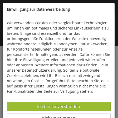
Kompletten Head der Seite überspringen
(06766) 903-200
oder (06766) 9323-960
Einwilligung zur Datenverarbeitung
Wir verwenden Cookies oder vergleichbare Technologien
um Ihnen ein optimales und sicheres Einkaufserlebnis zu
bieten. Einige sind essenziell und für das
ordnungsgemäße Funktionieren der Website notwendig
während andere lediglich zu anonymen Statistikzwecken,
für Komforteinstellungen oder zur Anzeige
personalisierter Inhalte genutzt werden. Dafür können Sie
Startseite
Bücher
Limpert Verlag
Sportwissenschaften
hier Ihre Einwilligung erteilen und jederzeit widerrufen
Pädagogik, Didaktik, Medizin
oder anpassen. Weitere Informationen dazu finden Sie in
unserer Datenschutzerklärung. Sollten Sie optionale
Sportdidaktik
Cookies ablehnen, wird Ihr Besuch nur mit zwingend
notwendigen Cookies fortgeführt. Bitte beachten Sie, dass
auf Basis Ihrer Einstellungen womöglich nicht mehr alle
Funktionalitäten der Seite zur Verfügung stehen.
Datenverarbeitung -
Ich bin einverstanden
Datenverarbeitung -