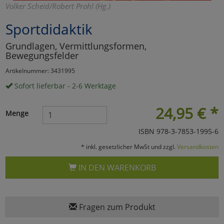
Volker Scheid/Robert Prohl (Hg.)
Marketing
Sportdidaktik
Grundlagen, Vermittlungsformen,
Umfragetools
Bewegungsfelder
Artikelnummer: 3431995
Cookies
Alle Akzeptieren
Sofort lieferbar - 2-6 Werktage
Cookies
Einstellungen speichern
24,95
€
*
Menge
zu Haupptseite Zustimmun
zurück
ISBN 978-3-7853-1995-6
* inkl. gesetzlicher MwSt und zzgl.
Versandkosten
IN DEN WARENKORB
Fragen zum Produkt