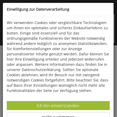
Kompletten Head der Seite überspringen
(06766) 903-200
oder (06766) 9323-960
Einwilligung zur Datenverarbeitung
Wir verwenden Cookies oder vergleichbare Technologien
um Ihnen ein optimales und sicheres Einkaufserlebnis zu
bieten. Einige sind essenziell und für das
ordnungsgemäße Funktionieren der Website notwendig
während andere lediglich zu anonymen Statistikzwecken,
für Komforteinstellungen oder zur Anzeige
personalisierter Inhalte genutzt werden. Dafür können Sie
Startseite
Bücher
Literatur
Belletristik
hier Ihre Einwilligung erteilen und jederzeit widerrufen
oder anpassen. Weitere Informationen dazu finden Sie in
Schatten über dem Klasenhof
unserer Datenschutzerklärung. Sollten Sie optionale
Cookies ablehnen, wird Ihr Besuch nur mit zwingend
notwendigen Cookies fortgeführt. Bitte beachten Sie, dass
auf Basis Ihrer Einstellungen womöglich nicht mehr alle
Funktionalitäten der Seite zur Verfügung stehen.
Datenverarbeitung -
Ich bin einverstanden
Datenverarbeitung -