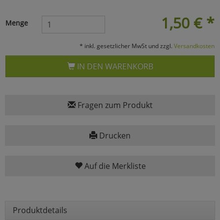
Marketing
1,50
€
*
Menge
Umfragetools
* inkl. gesetzlicher MwSt und zzgl.
Versandkosten
IN DEN WARENKORB
Cookies
Alle Akzeptieren
Cookies
Einstellungen speichern
Fragen zum Produkt
zu Haupptseite Zustimmun
zurück
Drucken
Auf die Merkliste
Produktdetails