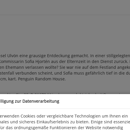
l Ulvön eine grausige Entdeckung gemacht. In einer stillgelegte
Kommissarin Sofia Hjortén aus der Elternzeit in den Dienst zurück
tigen Ehemann verlassen wollte? Sie war nie auf dem Festland ange
enfall verbunden scheint, und Sofia muss gefährlich tief in die 
8,7 cm, kart. Penguin Random House.
arkter Str. 28, D 81673 München, produktsicherheit@penguinra
illigung zur Datenverarbeitung
verwenden Cookies oder vergleichbare Technologien um Ihnen ein
ales und sicheres Einkaufserlebnis zu bieten. Einige sind essenzie
für das ordnungsgemäße Funktionieren der Website notwendig