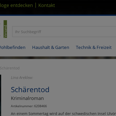
|
loge entdecken
Kontakt
Wohlbefinden
Haushalt & Garten
Technik & Freizeit
Schärentod
Lina Areklew:
Schärentod
Kriminalroman
Artikelnummer: 6208466
An einem Sommertag wird auf der schwedischen Insel Ulvön