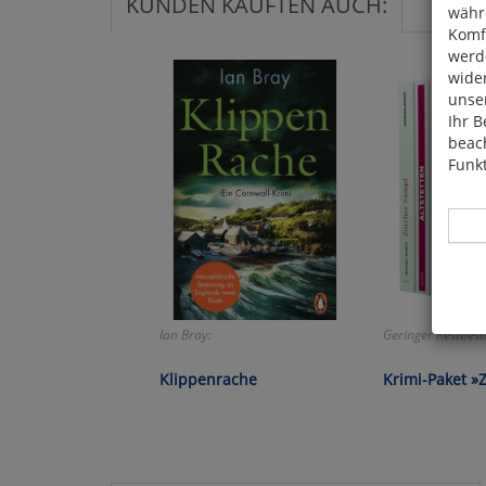
KUNDEN KAUFTEN AUCH:
währ
Komfo
werde
wide
unser
Ihr B
beach
Funkt
Hier 
Ian Bray:
Geringer Restbest
Cook
fortg
Klippenrache
Krimi-Paket »Z
nicht
Selbs
anpa