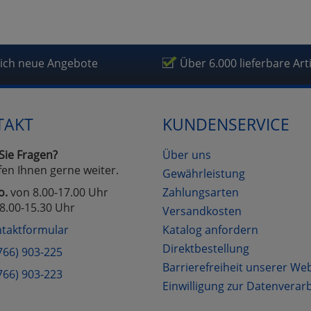
lich neue Angebote
Über 6.000 lieferbare Art
TAKT
KUNDENSERVICE
Sie Fragen?
Über uns
fen Ihnen gerne weiter.
Gewährleistung
o.
von 8.00-17.00 Uhr
Zahlungsarten
8.00-15.30 Uhr
Versandkosten
taktformular
Katalog anfordern
Direktbestellung
766) 903-225
Barrierefreiheit unserer We
766) 903-223
Einwilligung zur Datenverar