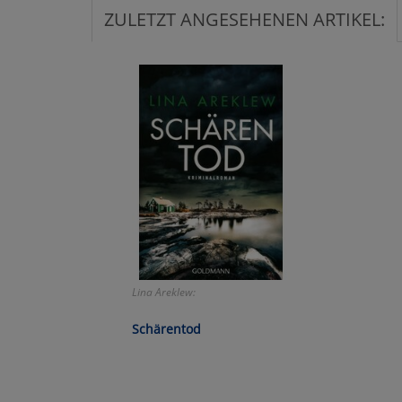
ZULETZT ANGESEHENEN ARTIKEL:
Ko
Wa
Pe
Ma
Um
Lina Areklew:
Schärentod