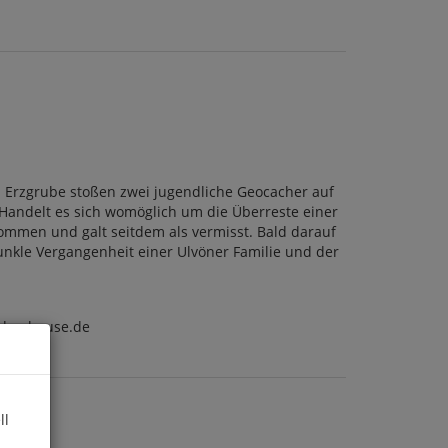
n Erzgrube stoßen zwei jugendliche Geocacher auf
. Handelt es sich womöglich um die Überreste einer
kommen und galt seitdem als vermisst. Bald darauf
dunkle Vergangenheit einer Ulvöner Familie und der
ndomhouse.de
ll