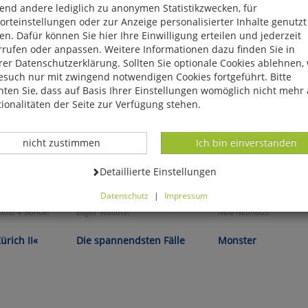
end andere lediglich zu anonymen Statistikzwecken, für
rteinstellungen oder zur Anzeige personalisierter Inhalte genutzt
n. Dafür können Sie hier Ihre Einwilligung erteilen und jederzeit
rrufen oder anpassen. Weitere Informationen dazu finden Sie in
er Datenschutzerklärung. Sollten Sie optionale Cookies ablehnen,
esuch nur mit zwingend notwendigen Cookies fortgeführt. Bitte
ten Sie, dass auf Basis Ihrer Einstellungen womöglich nicht mehr 
ionalitäten der Seite zur Verfügung stehen.
Datenverarbeitung -
Datenverarbeitung -
nicht zustimmen
Ich bin einverstanden
Datenverarbeitung -
Detaillierte Einstellungen
Datenschutz
|
Impressum
können Sie alle optionalen Cookies einstellen. Sollten Sie optionale
and! 4 Bände!
Edgar Wallace:
Nele Neuhaus:
ies ablehnen, wird Ihr Besuch nur mit zwingend notwendigen Cook
eführt. Bitte beachten Sie, dass auf Basis Ihrer Einstellungen womö
ürich II«
Die spannendsten Fälle
Monster
 mehr alle Funktionalitäten der Seite zur Verfügung stehen.
tverständlich können Sie die Einstellungen jederzeit widerrufen o
ssen.