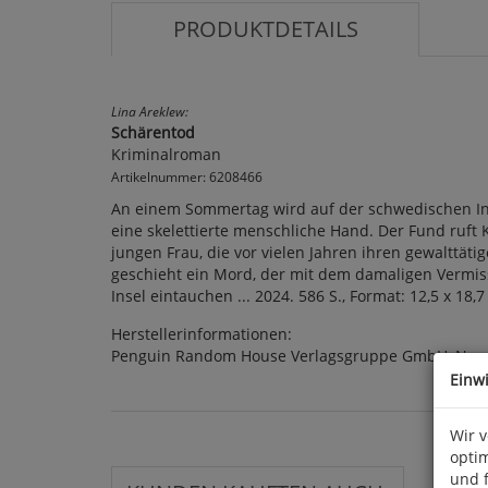
PRODUKTDETAILS
Lina Areklew:
Schärentod
Kriminalroman
Artikelnummer: 6208466
An einem Sommertag wird auf der schwedischen Inse
eine skelettierte menschliche Hand. Der Fund ruft 
jungen Frau, die vor vielen Jahren ihren gewalttä
geschieht ein Mord, der mit dem damaligen Vermisst
Insel eintauchen ... 2024. 586 S., Format: 12,5 x 1
Herstellerinformationen:
Penguin Random House Verlagsgruppe GmbH, Neum
Einw
Wir 
optim
und 