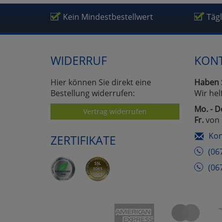
Um
Kein Mindestbestellwert
Täg
WIDERRUF
KON
Hier können Sie direkt eine
Haben 
Bestellung widerrufen:
Wir hel
Mo. - D
Vertrag widerrufen
Fr.
von 
Kon
ZERTIFIKATE
(06
(06