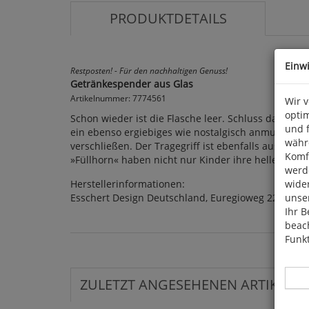
PRODUKTDETAILS
Einw
Restposten! - Für den nachhaltigen Genuss!
Getränkespender aus Glas
Artikelnummer: 7774561
Wir 
optim
Schon wieder ist die Flasche leer. Schluss damit! 
und 
ein ebenso ergiebiges wie nostalgisch anmutendes A
währ
verschließen. Der Tragegriff ist ebenfalls aus ro
Komfo
»Füllhorn« haben nicht nur Kinder ihre helle Freude!
werde
Herstellerinformationen:
wide
Esschert Design Deutschland, Euregioweg 225, NL 
unser
Ihr B
beach
Funkt
ZULETZT ANGESEHENEN ARTIKEL: