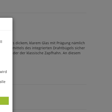
ll
pender aus dickem, klarem Glas mit Prägung nämlich
t sich mittels des integrierten Drahtbügels sicher
ränkespender der klassische Zapfhahn. An diesem
schert.
 wird
alle