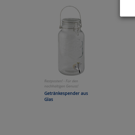
Hier 
Cook
fortg
nicht
Selbs
anpa
Ko
Restposten! - Für den
Wa
nachhaltigen Genuss!
Getränkespender aus
Pe
Glas
Ma