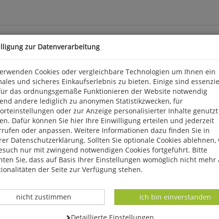
illigung zur Datenverarbeitung
verwenden Cookies oder vergleichbare Technologien um Ihnen ein
ales und sicheres Einkaufserlebnis zu bieten. Einige sind essenzie
Mit einem Fassungsvermögen von ca. 5 Litern ist dieser Getränkes
für das ordnungsgemäße Funktionieren der Website notwendig
ccessoire. Der Glasdeckel ist mit einer Dichtung versehen und läss
end andere lediglich zu anonymen Statistikzwecken, für
bustem Draht gefertigt. Eine ganz besondere Note verleiht dem Get
rteinstellungen oder zur Anzeige personalisierter Inhalte genutzt
 Ø: ca. 14 cm, Füllhöhe: ca. 27 cm (Höhe mit Deckel: ca. 31 cm). Es
n. Dafür können Sie hier Ihre Einwilligung erteilen und jederzeit
rrufen oder anpassen. Weitere Informationen dazu finden Sie in
7532 SM Enschede, verkauf@esschertdesign.nl
er Datenschutzerklärung. Sollten Sie optionale Cookies ablehnen,
esuch nur mit zwingend notwendigen Cookies fortgeführt. Bitte
ten Sie, dass auf Basis Ihrer Einstellungen womöglich nicht mehr 
ionalitäten der Seite zur Verfügung stehen.
Datenverarbeitung -
Datenverarbeitung -
nicht zustimmen
Ich bin einverstanden
Datenverarbeitung -
Detaillierte Einstellungen