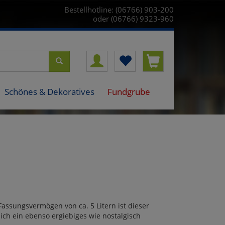
Bestellhotline: (06766) 903-200
oder (06766) 9323-960
Schönes & Dekoratives
Fundgrube
Fassungsvermögen von ca. 5 Litern ist dieser
ch ein ebenso ergiebiges wie nostalgisch