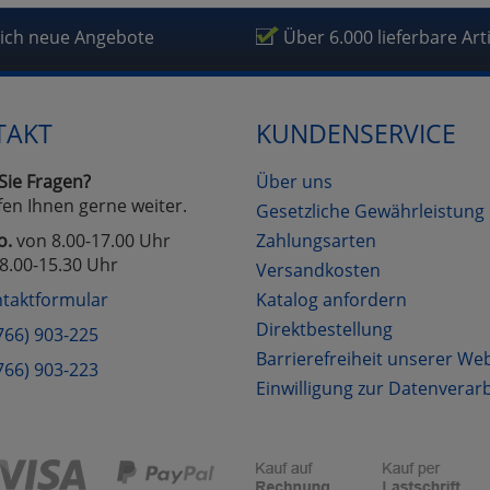
fragetools
lich neue Angebote
Über 6.000 lieferbare Art
Cookies
Cookies
Alle Akzeptieren
Einstellungen speichern
TAKT
KUNDENSERVICE
zu Haupptseite Zustimmung D
zurück
Sie Fragen?
Über uns
fen Ihnen gerne weiter.
Gesetzliche Gewährleistung
o.
von 8.00-17.00 Uhr
Zahlungsarten
8.00-15.30 Uhr
Versandkosten
taktformular
Katalog anfordern
Direktbestellung
766) 903-225
Barrierefreiheit unserer We
766) 903-223
Einwilligung zur Datenverar