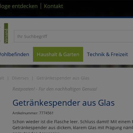
|
loge entdecken
Kontakt
Wohlbefinden
Haushalt & Garten
Technik & Freizeit
lt
Diverses
Getränkespender aus Glas
Restposten! - Für den nachhaltigen Genuss!
Getränkespender aus Glas
Artikelnummer: 7774561
Schon wieder ist die Flasche leer. Schluss damit! Mit einem 
Getränkespender aus dickem, klarem Glas mit Prägung nämli