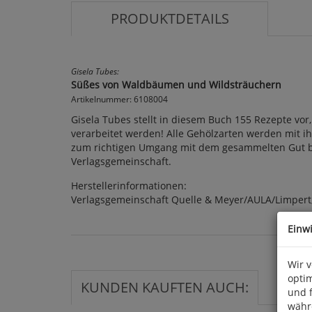
PRODUKTDETAILS
Gisela Tubes:
Süßes von Waldbäumen und Wildsträuchern
Artikelnummer: 6108004
Gisela Tubes stellt in diesem Buch 155 Rezepte vo
verarbeitet werden! Alle Gehölzarten werden mit i
zum richtigen Umgang mit dem gesammelten Gut beher
Verlagsgemeinschaft.
Herstellerinformationen:
Verlagsgemeinschaft Quelle & Meyer/AULA/Limpert,
Einw
Wir 
optim
KUNDEN KAUFTEN AUCH:
und 
währ