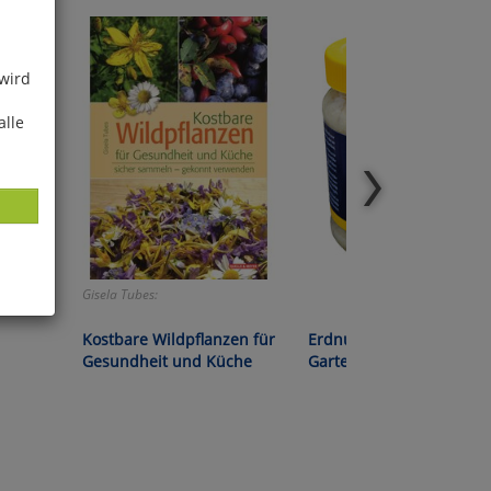
 wird
alle
gung an
Gisela Tubes:
ies
Kostbare Wildpflanzen für
Erdnussbutter für
glich
Gesundheit und Küche
Gartenvögel
der