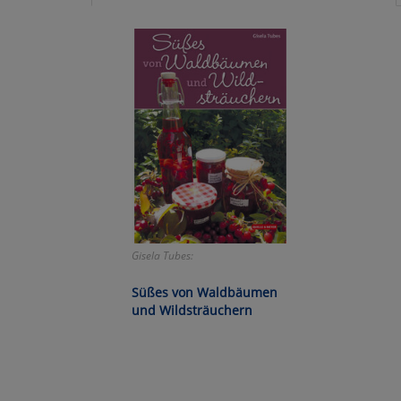
Ko
Wa
Pe
Ma
Um
Gisela Tubes:
Süßes von Waldbäumen
und Wildsträuchern