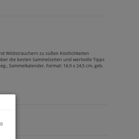
und Wildsträuchern zu süßen Köstlichkeiten
 über die besten Sammelzeiten und wertvolle Tipps
Reg., Sammelkalender, Format: 16,9 x 24,5 cm, geb.
ll