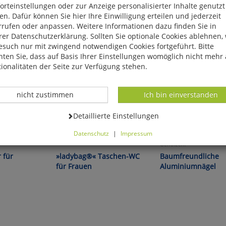
rteinstellungen oder zur Anzeige personalisierter Inhalte genutzt
n. Dafür können Sie hier Ihre Einwilligung erteilen und jederzeit
rrufen oder anpassen. Weitere Informationen dazu finden Sie in
er Datenschutzerklärung. Sollten Sie optionale Cookies ablehnen,
esuch nur mit zwingend notwendigen Cookies fortgeführt. Bitte
ten Sie, dass auf Basis Ihrer Einstellungen womöglich nicht mehr 
ionalitäten der Seite zur Verfügung stehen.
Datenverarbeitung -
Datenverarbeitung -
nicht zustimmen
Ich bin einverstanden
Datenverarbeitung -
Detaillierte Einstellungen
Datenschutz
|
Impressum
Sicherheit für unterwegs!
Zur schonenden Befesti
können Sie alle optionalen Cookies einstellen. Sollten Sie optionale
Gehölzen!
ies ablehnen, wird Ihr Besuch nur mit zwingend notwendigen Cook
 für
»ladybag®« Taschen-WC
Baumfreundliche
eführt. Bitte beachten Sie, dass auf Basis Ihrer Einstellungen womö
für Frauen
Aluminiumnägel
 mehr alle Funktionalitäten der Seite zur Verfügung stehen.
tverständlich können Sie die Einstellungen jederzeit widerrufen o
ssen.