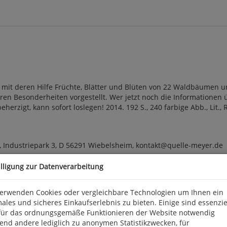
r, mit deren Hilfe Früchte, Blätter und Blüten von 22 Waldbäumen 
hren Besonderheiten vorgestellt. Wer jetzt noch die Informationen
zigt, kann sofort loslegen! 2014. 192 S., 240 farbige Abb., Lit., 
 Industriepark 3, D 56291 Wiebelsheim, kontakt@quelle-meyer.de
illigung zur Datenverarbeitung
verwenden Cookies oder vergleichbare Technologien um Ihnen ein
ales und sicheres Einkaufserlebnis zu bieten. Einige sind essenzie
für das ordnungsgemäße Funktionieren der Website notwendig
end andere lediglich zu anonymen Statistikzwecken, für