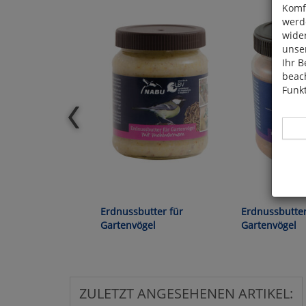
Komfo
werde
wide
unser
Ihr B
beach
Funkt
Hier 
Cook
Erdnussbutter für
Erdnussbutter
fortg
Gartenvögel
Gartenvögel
nicht
Selbs
anpa
ZULETZT ANGESEHENEN ARTIKEL: