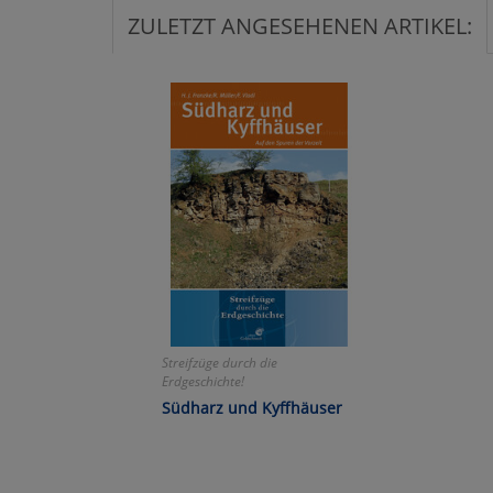
ZULETZT ANGESEHENEN ARTIKEL:
Ko
Wa
Pe
Ma
Um
Streifzüge durch die
Erdgeschichte!
Franzke/Müller/Vladi:
Südharz und Kyffhäuser