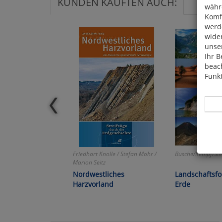
KUNDEN KAUFTEN AUCH:
währ
Komfo
werde
wide
unser
Ihr B
beach
Funkt
Hier 
Friedhart Knolle / Stefan Mohr /
Busche/Kempf/Ste
Cook
Marion Seitz
fortg
Nordwestliches
Landschaftsf
nicht
Harzvorland
Erde
Selbs
anpa