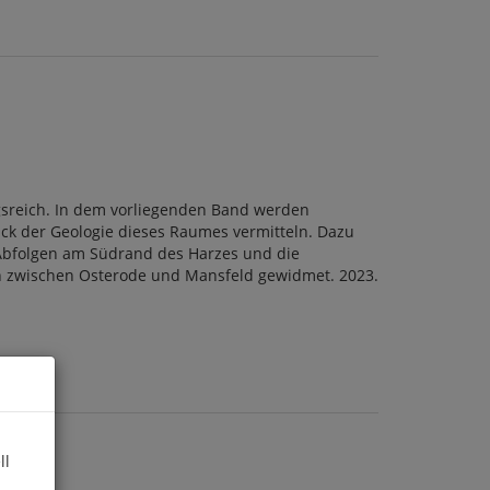
ungsreich. In dem vorliegenden Band werden
ck der Geologie dieses Raumes vermitteln. Dazu
-Abfolgen am Südrand des Harzes und die
men zwischen Osterode und Mansfeld gewidmet. 2023.
ll