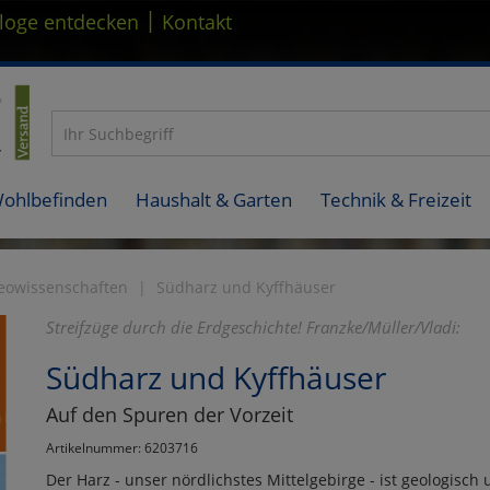
|
loge entdecken
Kontakt
Wohlbefinden
Haushalt & Garten
Technik & Freizeit
eowissenschaften
Südharz und Kyffhäuser
Streifzüge durch die Erdgeschichte! Franzke/Müller/Vladi:
Südharz und Kyffhäuser
Auf den Spuren der Vorzeit
Artikelnummer: 6203716
Der Harz - unser nördlichstes Mittelgebirge - ist geologisch 