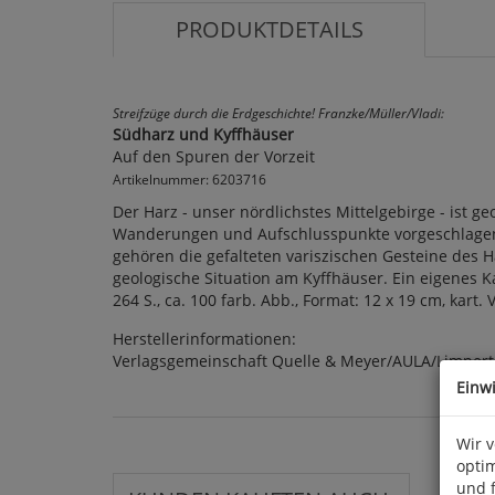
PRODUKTDETAILS
Streifzüge durch die Erdgeschichte! Franzke/Müller/Vladi:
Südharz und Kyffhäuser
Auf den Spuren der Vorzeit
Artikelnummer: 6203716
Der Harz - unser nördlichstes Mittelgebirge - ist 
Wanderungen und Aufschlusspunkte vorgeschlagen, 
gehören die gefalteten variszischen Gesteine des 
geologische Situation am Kyffhäuser. Ein eigenes 
264 S., ca. 100 farb. Abb., Format: 12 x 19 cm, kart.
Herstellerinformationen:
Verlagsgemeinschaft Quelle & Meyer/AULA/Limpert,
Einw
Wir 
optim
und 