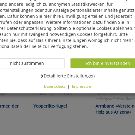
end andere lediglich zu anonymen Statistikzwecken, für
rteinstellungen oder zur Anzeige personalisierter Inhalte genutzt
n. Dafür können Sie hier Ihre Einwilligung erteilen und jederzeit
rrufen oder anpassen. Weitere Informationen dazu finden Sie in
er Datenschutzerklärung. Sollten Sie optionale Cookies ablehnen,
esuch nur mit zwingend notwendigen Cookies fortgeführt. Bitte
ten Sie, dass auf Basis Ihrer Einstellungen womöglich nicht mehr 
ionalitäten der Seite zur Verfügung stehen.
Datenverarbeitung -
Datenverarbeitung -
nicht zustimmen
Ich bin einverstanden
Datenverarbeitung -
Detaillierte Einstellungen
Datenschutz
|
Impressum
können Sie alle optionalen Cookies einstellen. Sollten Sie optionale
ngel:
Aus den Tiefen der Erde!
Jedes Stück eine
ies ablehnen, wird Ihr Besuch nur mit zwingend notwendigen Cook
außergewöhnliche Raritä
eführt. Bitte beachten Sie, dass auf Basis Ihrer Einstellungen womö
ormen der
Yooperlite-Kugel
Armband »Verstein
 mehr alle Funktionalitäten der Seite zur Verfügung stehen.
Holz aus Arizona«
tverständlich können Sie die Einstellungen jederzeit widerrufen o
ssen.