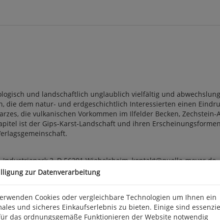
geologisch und landschaftlich unglaublich vielfältig und abwechsl
die dem natur- und erdgeschichtlich Interessierten einen Eindru
Harzes, die vulkanischen Vorkommen im Ilfelder Becken, Zechstein
Kapitel ist der Gips-Karst-Landschaft und ihren Erscheinungsfor
 Verlagsgemeinschaft.
 Industriepark 3, D 56291 Wiebelsheim, kontakt@quelle-meyer.de
illigung zur Datenverarbeitung
verwenden Cookies oder vergleichbare Technologien um Ihnen ein
ales und sicheres Einkaufserlebnis zu bieten. Einige sind essenzie
für das ordnungsgemäße Funktionieren der Website notwendig