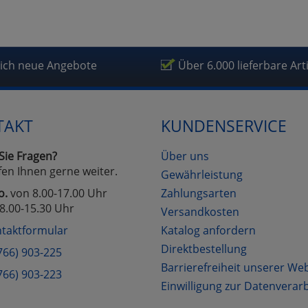
lich neue Angebote
Über 6.000 lieferbare Art
TAKT
KUNDENSERVICE
Sie Fragen?
Über uns
fen Ihnen gerne weiter.
Gewährleistung
o.
von 8.00-17.00 Uhr
Zahlungsarten
8.00-15.30 Uhr
Versandkosten
taktformular
Katalog anfordern
Direktbestellung
766) 903-225
Barrierefreiheit unserer We
766) 903-223
Einwilligung zur Datenverar