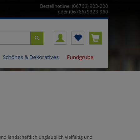
Bestellhotline: (06766) 903-200
oder (06766) 9323-960
Schönes & Dekoratives
Fundgrube
und landschaftlich unglaublich vielfältig und