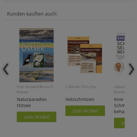
Kunden kauften auch:
Fritz Gosselck/Bruno P.
2 Bände! Chris Pye:
Liebscher-
Kremer
Bracht/Bracht
Naturparadies
Holzschnitzen
Knie & Men
Ostsee
Schmerzen 
zum Artikel
behandeln
zum Artikel
zum Ar