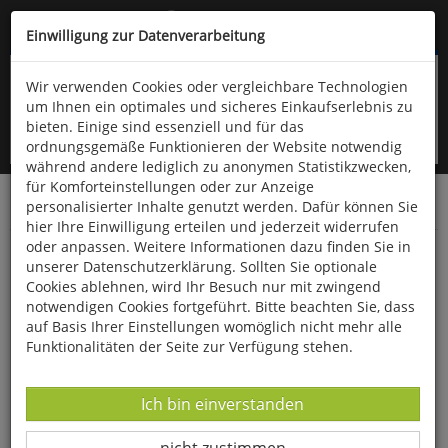
Kompletten Head der Seite überspringen
(06766) 903-200
oder (06766) 9323-960
Einwilligung zur Datenverarbeitung
Wir verwenden Cookies oder vergleichbare Technologien
um Ihnen ein optimales und sicheres Einkaufserlebnis zu
bieten. Einige sind essenziell und für das
ordnungsgemäße Funktionieren der Website notwendig
während andere lediglich zu anonymen Statistikzwecken,
für Komforteinstellungen oder zur Anzeige
personalisierter Inhalte genutzt werden. Dafür können Sie
Startseite
Bücher
Reisen & Länderkunde
hier Ihre Einwilligung erteilen und jederzeit widerrufen
oder anpassen. Weitere Informationen dazu finden Sie in
Sächsische Schweiz
unserer Datenschutzerklärung. Sollten Sie optionale
Cookies ablehnen, wird Ihr Besuch nur mit zwingend
notwendigen Cookies fortgeführt. Bitte beachten Sie, dass
auf Basis Ihrer Einstellungen womöglich nicht mehr alle
Funktionalitäten der Seite zur Verfügung stehen.
Datenverarbeitung -
Ich bin einverstanden
Datenverarbeitung -