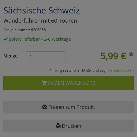
Sächsische Schweiz
Marketing
Wanderführer mit 60 Touren
Umfragetools
Artikelnummer: 6206858
Sofort lieferbar - 2-6 Werktage
Cookies
Alle Akzeptieren
5,99
€
*
Menge
Cookies
Einstellungen speichern
* inkl. gesetzlicher MwSt und zzgl.
Versandkosten
zu Haupptseite Zustimmun
zurück
IN DEN WARENKORB
Fragen zum Produkt
Drucken