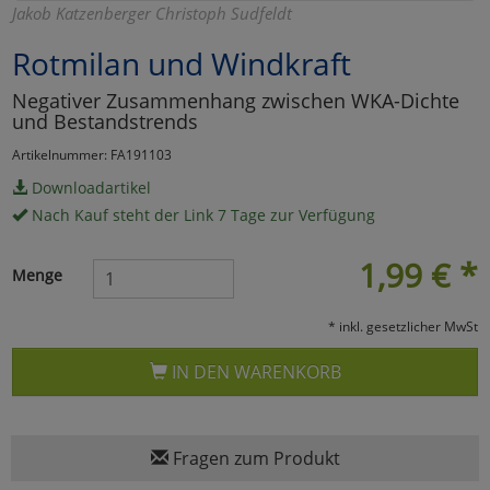
Jakob Katzenberger Christoph Sudfeldt
Marketing
Rotmilan und Windkraft
Negativer Zusammenhang zwischen WKA-Dichte
Umfragetools
und Bestandstrends
Artikelnummer: FA191103
Cookies
Alle Akzeptieren
Downloadartikel
Nach Kauf steht der Link 7 Tage zur Verfügung
Cookies
Einstellungen speichern
1,99
€
*
Menge
zu Haupptseite Zustimmun
zurück
* inkl. gesetzlicher MwSt
IN DEN WARENKORB
Fragen zum Produkt