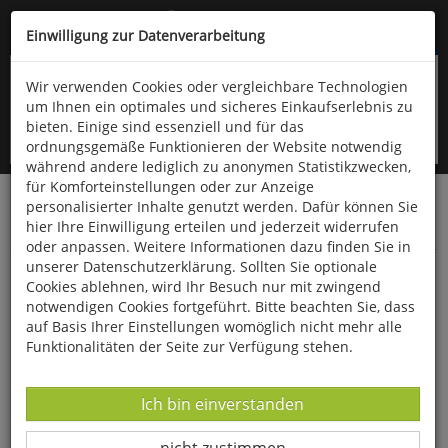
Kompletten Head der Seite überspringen
(06766) 903-200
oder (06766) 9323-960
Einwilligung zur Datenverarbeitung
Wir verwenden Cookies oder vergleichbare Technologien
um Ihnen ein optimales und sicheres Einkaufserlebnis zu
bieten. Einige sind essenziell und für das
ordnungsgemäße Funktionieren der Website notwendig
während andere lediglich zu anonymen Statistikzwecken,
für Komforteinstellungen oder zur Anzeige
personalisierter Inhalte genutzt werden. Dafür können Sie
Startseite
Bücher
Downloads
Zeitschriften
hier Ihre Einwilligung erteilen und jederzeit widerrufen
Der Falke
oder anpassen. Weitere Informationen dazu finden Sie in
unserer Datenschutzerklärung. Sollten Sie optionale
Rotmilan und Windkraft
Cookies ablehnen, wird Ihr Besuch nur mit zwingend
notwendigen Cookies fortgeführt. Bitte beachten Sie, dass
auf Basis Ihrer Einstellungen womöglich nicht mehr alle
Funktionalitäten der Seite zur Verfügung stehen.
Datenverarbeitung -
Ich bin einverstanden
Datenverarbeitung -