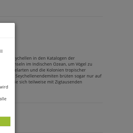
ll
 die Seychellen in den Katalogen der
uf die Inseln im Indischen Ozean, um Vögel zu
en) Vogelarten und die Kolonien tropischer
n dieser Seychellenendemiten brüten sogar nur auf
eilen sie sich teilweise mit Zigtausenden
 wird
alle