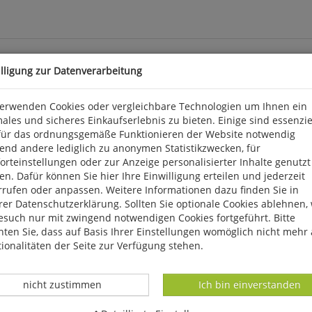
illigung zur Datenverarbeitung
verwenden Cookies oder vergleichbare Technologien um Ihnen ein
ales und sicheres Einkaufserlebnis zu bieten. Einige sind essenzie
für das ordnungsgemäße Funktionieren der Website notwendig
 grünen tropischen Wäldern und skurrilen Granitfelsen - das sind
end andere lediglich zu anonymen Statistikzwecken, für
 haben noch mehr zu bieten. Tatsächlich kommen viele Besucher a
rteinstellungen oder zur Anzeige personalisierter Inhalte genutzt
 nur dort und nirgendwo anders auf der Welt lebenden (endemisch
n. Dafür können Sie hier Ihre Einwilligung erteilen und jederzeit
 hier auf der Inselgruppe knapp südlich des Äquators. Die meiste
rrufen oder anpassen. Weitere Informationen dazu finden Sie in
auf nur wenige Hektar oder Quadratkilometer beschränkt. Diesen t
er Datenschutzerklärung. Sollten Sie optionale Cookies ablehnen,
us, wie und mit welchem Erfolg bemüht man sich um ihren Erhalt?
esuch nur mit zwingend notwendigen Cookies fortgeführt. Bitte
ten Sie, dass auf Basis Ihrer Einstellungen womöglich nicht mehr 
ionalitäten der Seite zur Verfügung stehen.
Datenverarbeitung -
Datenverarbeitung -
nicht zustimmen
Ich bin einverstanden