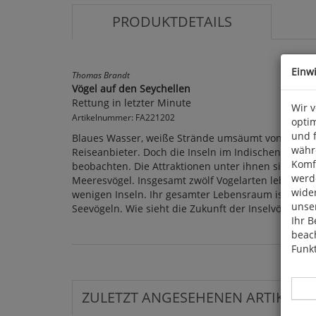
PRODUKTDETAILS
Einw
Thomas Brandt
Vögel auf den Seychellen
Rettung in letzter Minute
Wir 
Artikelnummer: FA221202
optim
und 
Blaues Wasser, weiße Strände umsäumt von üppigen
währ
Reiseanbieter. Doch die Inseln im Indischen Ozean
Komfo
beobachten. Die Attraktionen unter ihnen sind die
werde
Meeresvögel. Insgesamt zwölf Vogelarten leben nur
wide
wenigen Inseln. Ihr gesamter Lebensraum ist somit 
unser
Seevögeln. Wie sieht die Zukunft der Inselvögel a
Ihr B
beach
Funkt
ZULETZT ANGESEHENEN ARTIKEL: