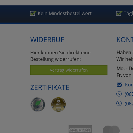
Um
Kein Mindestbestellwert
Täg
WIDERRUF
KON
Hier können Sie direkt eine
Haben 
Bestellung widerrufen:
Wir hel
Mo. - D
Vertrag widerrufen
Fr.
von 
Kon
ZERTIFIKATE
(06
(06