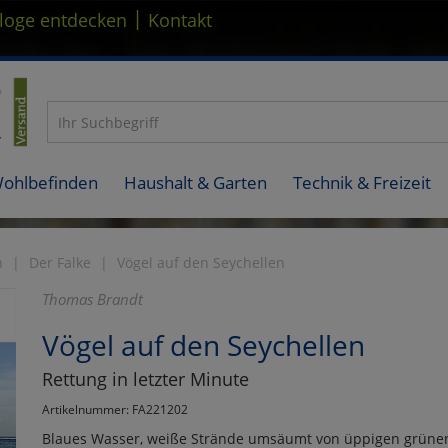
|
loge entdecken
Kontakt
Wohlbefinden
Haushalt & Garten
Technik & Freizeit
n
Der Falke
Vögel auf den Seychellen
Thomas Brandt
Vögel auf den Seychellen
Rettung in letzter Minute
Artikelnummer: FA221202
Blaues Wasser, weiße Strände umsäumt von üppigen grünen 