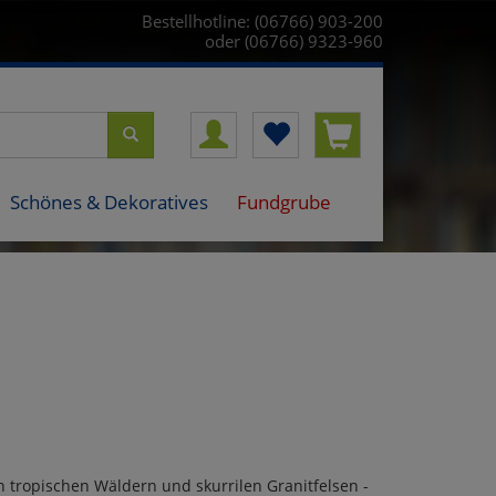
Bestellhotline: (06766) 903-200
oder (06766) 9323-960
Schönes & Dekoratives
Fundgrube
tropischen Wäldern und skurrilen Granitfelsen -