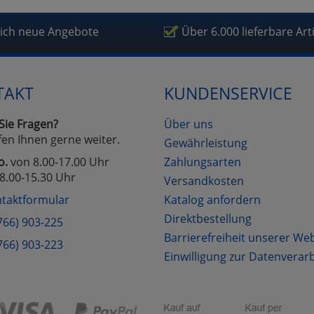
fragetools
lich neue Angebote
Über 6.000 lieferbare Art
Cookies
Cookies
Alle Akzeptieren
Einstellungen speichern
TAKT
KUNDENSERVICE
zu Haupptseite Zustimmung D
zurück
Sie Fragen?
Über uns
fen Ihnen gerne weiter.
Gewährleistung
o.
von 8.00-17.00 Uhr
Zahlungsarten
8.00-15.30 Uhr
Versandkosten
taktformular
Katalog anfordern
Direktbestellung
766) 903-225
Barrierefreiheit unserer We
766) 903-223
Einwilligung zur Datenverar