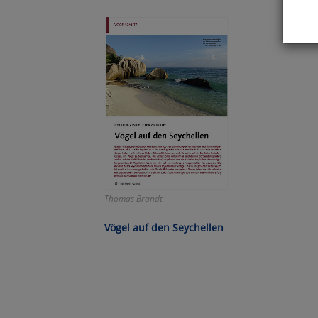
Hier 
Cook
fortg
nicht
Selbs
anpa
Ko
Thomas Brandt
Wa
Vögel auf den Seychellen
Pe
Ma