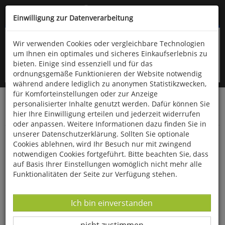
Kompletten Head der Seite überspringen
(06766) 903-200
oder (06766) 9323-960
Einwilligung zur Datenverarbeitung
Wir verwenden Cookies oder vergleichbare Technologien
um Ihnen ein optimales und sicheres Einkaufserlebnis zu
bieten. Einige sind essenziell und für das
ordnungsgemäße Funktionieren der Website notwendig
während andere lediglich zu anonymen Statistikzwecken,
für Komforteinstellungen oder zur Anzeige
personalisierter Inhalte genutzt werden. Dafür können Sie
Startseite
Bücher
Downloads
Zeitschriften
hier Ihre Einwilligung erteilen und jederzeit widerrufen
Der Falke
oder anpassen. Weitere Informationen dazu finden Sie in
unserer Datenschutzerklärung. Sollten Sie optionale
Rekorde aus der Welt der Vögel: Nester und
Cookies ablehnen, wird Ihr Besuch nur mit zwingend
Gelege
notwendigen Cookies fortgeführt. Bitte beachten Sie, dass
auf Basis Ihrer Einstellungen womöglich nicht mehr alle
Funktionalitäten der Seite zur Verfügung stehen.
Datenverarbeitung -
Ich bin einverstanden
Datenverarbeitung -