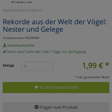
Marketing
Hans-Joachim Fünfstück
Rekorde aus der Welt der Vögel:
Umfragetools
Nester und Gelege
Artikelnummer: FA200406
Cookies
Alle Akzeptieren
Downloadartikel
Nach Kauf steht der Link 7 Tage zur Verfügung
Cookies
Einstellungen speichern
1,99
€
*
zu Haupptseite Zustimmun
zurück
Menge
* inkl. gesetzlicher MwSt
IN DEN WARENKORB
Fragen zum Produkt