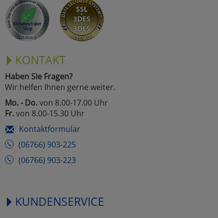
Marketing
Umfragetools
KONTAKT
Haben Sie Fragen?
Cookies
Alle Akzeptieren
Wir helfen Ihnen gerne weiter.
Cookies
Mo. - Do.
von 8.00-17.00 Uhr
Einstellungen speichern
Fr.
von 8.00-15.30 Uhr
zu Haupptseite Zustimmun
zurück
Kontaktformular
(06766) 903-225
(06766) 903-223
KUNDENSERVICE