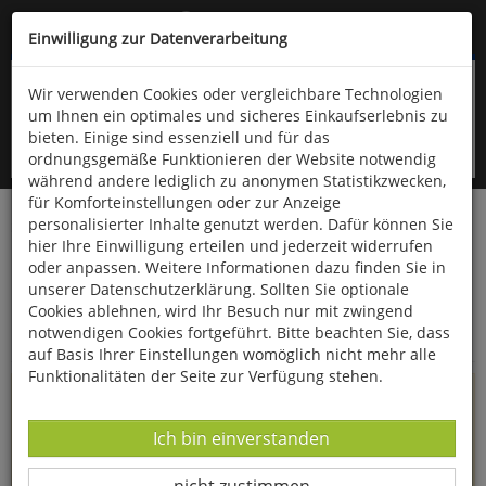
Kompletten Head der Seite überspringen
(06766) 903-200
oder (06766) 9323-960
Einwilligung zur Datenverarbeitung
Wir verwenden Cookies oder vergleichbare Technologien
um Ihnen ein optimales und sicheres Einkaufserlebnis zu
bieten. Einige sind essenziell und für das
ordnungsgemäße Funktionieren der Website notwendig
während andere lediglich zu anonymen Statistikzwecken,
für Komforteinstellungen oder zur Anzeige
personalisierter Inhalte genutzt werden. Dafür können Sie
Startseite
Informationen
hier Ihre Einwilligung erteilen und jederzeit widerrufen
oder anpassen. Weitere Informationen dazu finden Sie in
Uppps...
unserer Datenschutzerklärung. Sollten Sie optionale
Cookies ablehnen, wird Ihr Besuch nur mit zwingend
Sie sind weitergeleitet worden !
notwendigen Cookies fortgeführt. Bitte beachten Sie, dass
auf Basis Ihrer Einstellungen womöglich nicht mehr alle
Funktionalitäten der Seite zur Verfügung stehen.
Die Seite, das Produkt oder die Kategorie, die Sie versucht
haben zu öffnen, gibt es leider nicht mehr in unserem
Datenverarbeitung -
Ich bin einverstanden
Shop.
Datenverarbeitung -