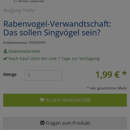
Marketing
Wolfgang Fiedler
Rabenvogel-Verwandtschaft:
Umfragetools
Das sollen Singvögel sein?
Artikelnummer: FA24SH01
Cookies
Alle Akzeptieren
Downloadartikel
Nach Kauf steht der Link 7 Tage zur Verfügung
Cookies
Einstellungen speichern
1,99
€
*
zu Haupptseite Zustimmun
zurück
Menge
* inkl. gesetzlicher MwSt
IN DEN WARENKORB
Fragen zum Produkt