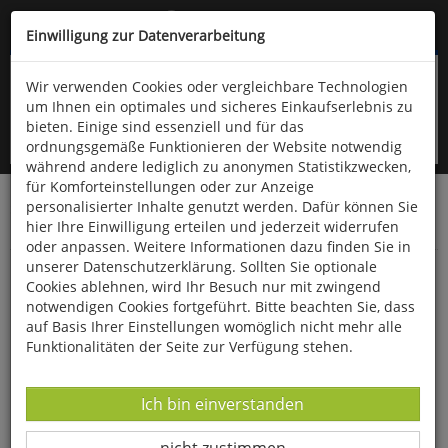
Kompletten Head der Seite überspringen
(06766) 903-200
oder (06766) 9323-960
Einwilligung zur Datenverarbeitung
Wir verwenden Cookies oder vergleichbare Technologien
um Ihnen ein optimales und sicheres Einkaufserlebnis zu
bieten. Einige sind essenziell und für das
ordnungsgemäße Funktionieren der Website notwendig
während andere lediglich zu anonymen Statistikzwecken,
für Komforteinstellungen oder zur Anzeige
personalisierter Inhalte genutzt werden. Dafür können Sie
Startseite
Bücher
Downloads
Zeitschriften
hier Ihre Einwilligung erteilen und jederzeit widerrufen
Der Falke
oder anpassen. Weitere Informationen dazu finden Sie in
unserer Datenschutzerklärung. Sollten Sie optionale
Rabenvogel-Verwandtschaft: Das sollen
Cookies ablehnen, wird Ihr Besuch nur mit zwingend
Singvögel sein?
notwendigen Cookies fortgeführt. Bitte beachten Sie, dass
auf Basis Ihrer Einstellungen womöglich nicht mehr alle
Funktionalitäten der Seite zur Verfügung stehen.
Datenverarbeitung -
Ich bin einverstanden
Datenverarbeitung -