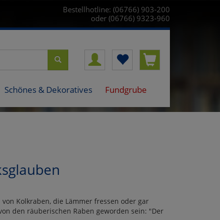
Bestellhotline: (06766) 903-200
oder (06766) 9323-960
Schönes & Dekoratives
Fundgrube
ksglauben
n von Kolkraben, die Lämmer fressen oder gar
 von den räuberischen Raben geworden sein: "Der