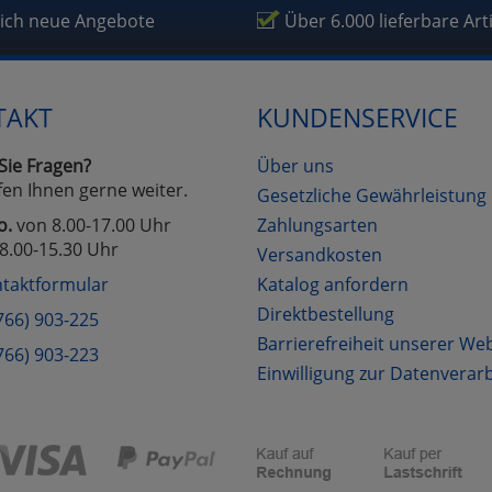
fragetools
lich neue Angebote
Über 6.000 lieferbare Art
Cookies
Cookies
Alle Akzeptieren
Einstellungen speichern
TAKT
KUNDENSERVICE
zu Haupptseite Zustimmung D
zurück
Sie Fragen?
Über uns
fen Ihnen gerne weiter.
Gesetzliche Gewährleistung
o.
von 8.00-17.00 Uhr
Zahlungsarten
8.00-15.30 Uhr
Versandkosten
taktformular
Katalog anfordern
Direktbestellung
766) 903-225
Barrierefreiheit unserer We
766) 903-223
Einwilligung zur Datenverar