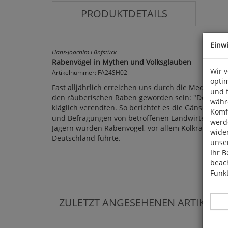
PRODUKTDETAILS
Einw
Hans-Joachim Fünfstück
Rabenvögel in Mythen und Volksglauben
Wir 
Artikelnummer: FA24SH02
optim
Fast alljährlich erreichen uns durch die Medien N
und 
den räuberischen Raben geworden sein: "Der Kolkra
währ
kläglich verendten. So berichtet es die Gänsehalt
Komfo
und Befragungen von betroffenen Landwirten keiner
werde
Jägern wurden Rabenvögel, vor allem Kolkraben, im 1
wide
Deutschland führte.
unser
Ihr B
beach
Funkt
ZULETZT ANGESEHENEN ARTIKEL: