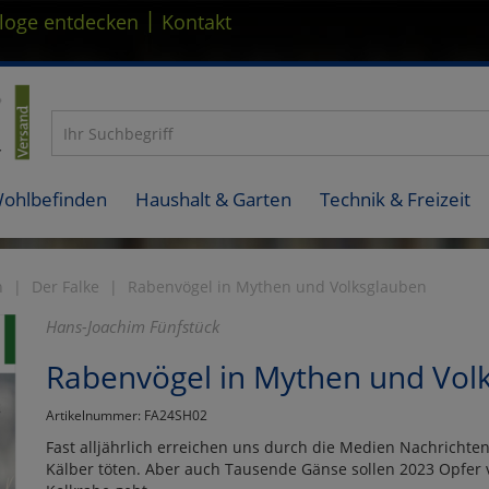
|
loge entdecken
Kontakt
Wohlbefinden
Haushalt & Garten
Technik & Freizeit
n
Der Falke
Rabenvögel in Mythen und Volksglauben
Hans-Joachim Fünfstück
Rabenvögel in Mythen und Vol
Artikelnummer: FA24SH02
Fast alljährlich erreichen uns durch die Medien Nachrichte
Kälber töten. Aber auch Tausende Gänse sollen 2023 Opfer