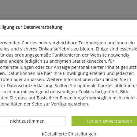
illigung zur Datenverarbeitung
verwenden Cookies oder vergleichbare Technologien um Ihnen ein
ales und sicheres Einkaufserlebnis zu bieten. Einige sind essenzie
achrichten von Kolkraben, die Lämmer fressen oder gar Kälber töt
für das ordnungsgemäße Funktionieren der Website notwendig
be geht von hinten an die Gans ran, pickt sie langsam auf." Danac
end andere lediglich zu anonymen Statistikzwecken, für
erin. Und so hält sich die Mär des bösen Raben bis ins 21. Jahrh
rteinstellungen oder zur Anzeige personalisierter Inhalte genutzt
lei wissenschaftliche Beweise für das Töten von Weidetieren erbr
n. Dafür können Sie hier Ihre Einwilligung erteilen und jederzeit
9. Jahrhundert vehement mit Fallen, Gift, Pulver und Blei verfolgt
rrufen oder anpassen. Weitere Informationen dazu finden Sie in
er Datenschutzerklärung. Sollten Sie optionale Cookies ablehnen,
esuch nur mit zwingend notwendigen Cookies fortgeführt. Bitte
ten Sie, dass auf Basis Ihrer Einstellungen womöglich nicht mehr 
ionalitäten der Seite zur Verfügung stehen.
Datenverarbeitung -
Datenverarbeitung -
nicht zustimmen
Ich bin einverstanden
Datenverarbeitung -
Detaillierte Einstellungen