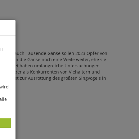
ll
en. Aber auch Tausende Gänse sollen 2023 Opfer von
h lebten die Gänse noch eine Weile weiter, ehe sie
undert. Dabei haben umfangreiche Untersuchungen
acht. Aber als Konkurrenten von Viehaltern und
, was fast zur Ausrottung des größten Singvogels in
 wird
alle