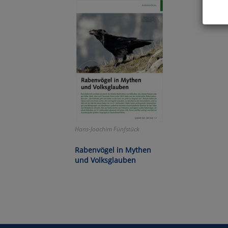
Hier 
Cook
fortg
nicht
Selbs
anpa
Ko
Hans-Joachim Fünfstück
Wa
Rabenvögel in Mythen
und Volksglauben
Pe
Ma