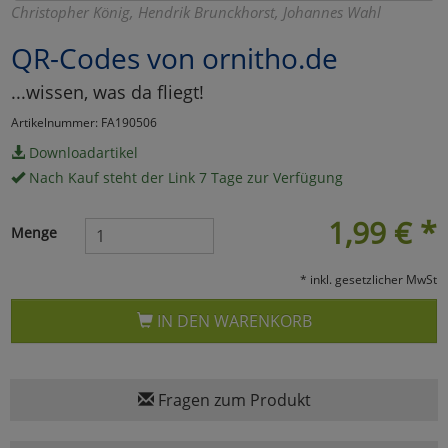
Christopher König, Hendrik Brunckhorst, Johannes Wahl
Marketing
QR-Codes von ornitho.de
...wissen, was da fliegt!
Umfragetools
Artikelnummer: FA190506
Downloadartikel
Cookies
Alle Akzeptieren
Nach Kauf steht der Link 7 Tage zur Verfügung
Cookies
Einstellungen speichern
1,99
€
*
Menge
zu Haupptseite Zustimmun
zurück
* inkl. gesetzlicher MwSt
IN DEN WARENKORB
Fragen zum Produkt