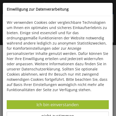
Kompletten Head der Seite überspringen
(06766) 903-200
oder (06766) 9323-960
Einwilligung zur Datenverarbeitung
Wir verwenden Cookies oder vergleichbare Technologien
um Ihnen ein optimales und sicheres Einkaufserlebnis zu
bieten. Einige sind essenziell und für das
ordnungsgemäße Funktionieren der Website notwendig
während andere lediglich zu anonymen Statistikzwecken,
für Komforteinstellungen oder zur Anzeige
personalisierter Inhalte genutzt werden. Dafür können Sie
Startseite
Bücher
Downloads
Zeitschriften
hier Ihre Einwilligung erteilen und jederzeit widerrufen
Der Falke
oder anpassen. Weitere Informationen dazu finden Sie in
unserer Datenschutzerklärung. Sollten Sie optionale
QR-Codes von ornitho.de
Cookies ablehnen, wird Ihr Besuch nur mit zwingend
notwendigen Cookies fortgeführt. Bitte beachten Sie, dass
auf Basis Ihrer Einstellungen womöglich nicht mehr alle
Funktionalitäten der Seite zur Verfügung stehen.
Datenverarbeitung -
Ich bin einverstanden
Datenverarbeitung -