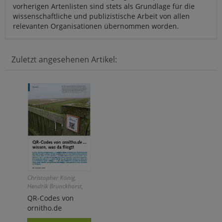
vorherigen Artenlisten sind stets als Grundlage für die
wissenschaftliche und publizistische Arbeit von allen
relevanten Organisationen übernommen worden.
Zuletzt angesehenen Artikel:
Christopher König,
Hendrik Brunckhorst,
Johannes Wahl
QR-Codes von
ornitho.de