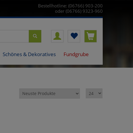
Bestellhotline: (06766) 903-200
oder (06766) 9323-960
Schönes & Dekoratives
Fundgrube