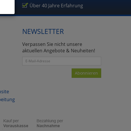
ikel
Über 40 Jahre Erfahrung
ies
glich
NEWSLETTER
der
Verpassen Sie nicht unsere
aktuellen Angebote & Neuheiten!
Abonnieren
bsite
beitung