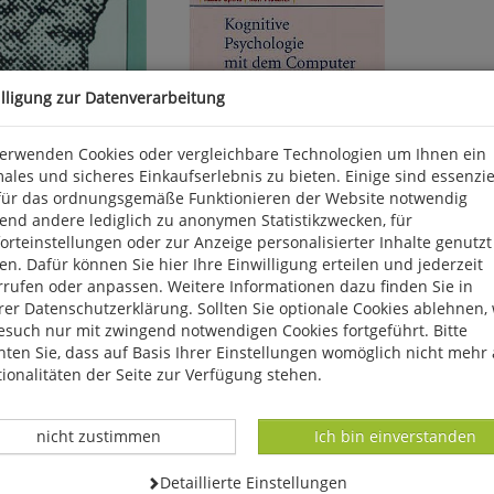
illigung zur Datenverarbeitung
verwenden Cookies oder vergleichbare Technologien um Ihnen ein
ales und sicheres Einkaufserlebnis zu bieten. Einige sind essenzie
für das ordnungsgemäße Funktionieren der Website notwendig
il:
Opwis/Plötzner:
end andere lediglich zu anonymen Statistikzwecken, für
rteinstellungen oder zur Anzeige personalisierter Inhalte genutzt
nisentwicklung bei
Kognitive Psychologie mit
n. Dafür können Sie hier Ihre Einwilligung erteilen und jederzeit
n
dem Computer
rrufen oder anpassen. Weitere Informationen dazu finden Sie in
*
3,80
€*
er Datenschutzerklärung. Sollten Sie optionale Cookies ablehnen,
esuch nur mit zwingend notwendigen Cookies fortgeführt. Bitte
80 (gebundener Preis
statt 30,63 (gebundener Preis
en)
aufgehoben)
ten Sie, dass auf Basis Ihrer Einstellungen womöglich nicht mehr 
ionalitäten der Seite zur Verfügung stehen.
Datenverarbeitung -
Datenverarbeitung -
nicht zustimmen
Ich bin einverstanden
*Alle Preise verstehen sich inkl. gesetzlicher MwSt 
Datenverarbeitung -
Detaillierte Einstellungen