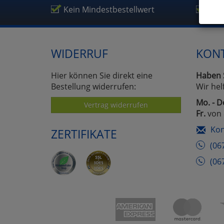
Kein Mindestbestellwert
Täg
Hier 
Cook
fortg
WIDERRUF
KON
nicht
Selbs
anpa
Hier können Sie direkt eine
Haben 
Bestellung widerrufen:
Wir hel
Mo. - D
Vertrag widerrufen
Ko
Fr.
von 
Kon
ZERTIFIKATE
Wa
(06
Pe
(06
Ma