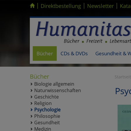
|
|
|
Kompletten Head der Seite überspringen
Direktbestellung
Newsletter
Kata
Bücher
CDs & DVDs
Gesundheit & 
Bücher
Startsei
Biologie allgemein
Psy
Naturwissenschaften
Geschichte
Religion
Psychologie
Philosophie
Gesundheit
Medizin