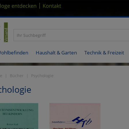
|
loge entdecken
Kontakt
Wohlbefinden
Haushalt & Garten
Technik & Freizeit
te
Bücher
Psychologie
chologie