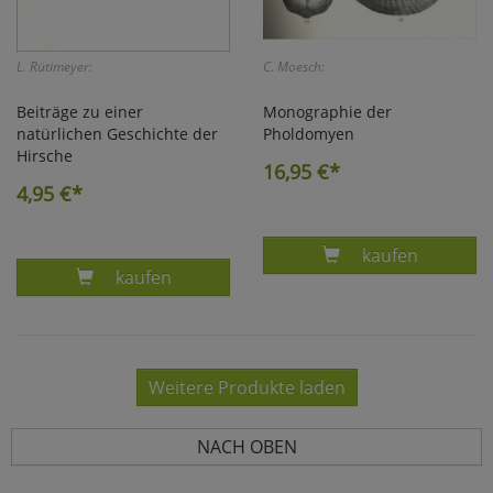
L. Rütimeyer:
C. Moesch:
Beiträge zu einer
Monographie der
natürlichen Geschichte der
Pholdomyen
Hirsche
16,95
€*
4,95
€*
Produkt MONOG
kaufen
Produkt BEITRÄGE ZU EINER NATÜRLICHEN G
kaufen
Weitere Produkte laden
NACH OBEN