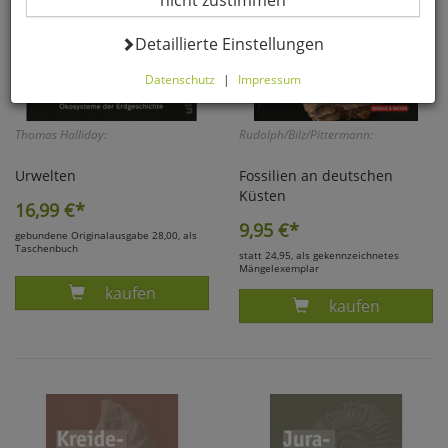
nicht zustimmen
Datenverarbeitung -
Detaillierte Einstellungen
Datenschutz
|
Impressum
Hier können Sie alle optionalen Cookies einstellen. Sollten
Sie optionale Cookies ablehnen, wird Ihr Besuch nur mit
Thomas Halliday:
Rudolph/Bilz/Pittermann:
zwingend notwendigen Cookies fortgeführt. Bitte
beachten Sie, dass auf Basis Ihrer Einstellungen
Urwelten
Fossilien an deutschen
womöglich nicht mehr alle Funktionalitäten der Seite zur
Küsten
Verfügung stehen. Selbstverständlich können Sie die
16,99
€*
Einstellungen jederzeit widerrufen oder anpassen.
9,95
€*
gebundene Originalausgabe 28,00, als
Taschenbuch
statt 24,95, als gekennzeichnetes
Mängelexemplar
Komfortfunktionen
Produkt URWELTEN - THOMAS HALLIDAY
kaufen
kaufen
Warenkorb für nächsten Besuch
speichern
Persönliche Begrüßung