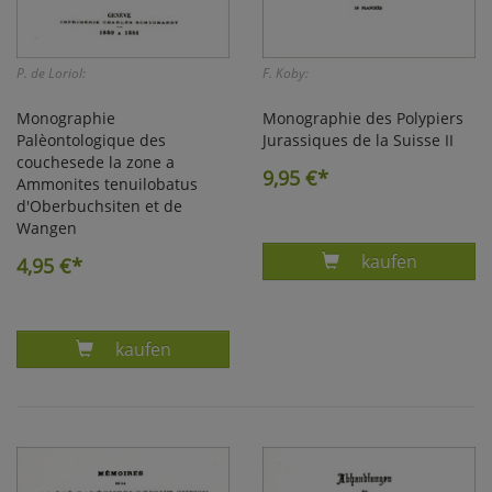
P. de Loriol:
F. Koby:
Monographie
Monographie des Polypiers
Palèontologique des
Jurassiques de la Suisse II
couchesede la zone a
9,95
€*
Ammonites tenuilobatus
d'Oberbuchsiten et de
Wangen
Produkt MONOG
kaufen
4,95
€*
Produkt MONOGRAPHIE PALOEONTOLOGIQUE D
kaufen