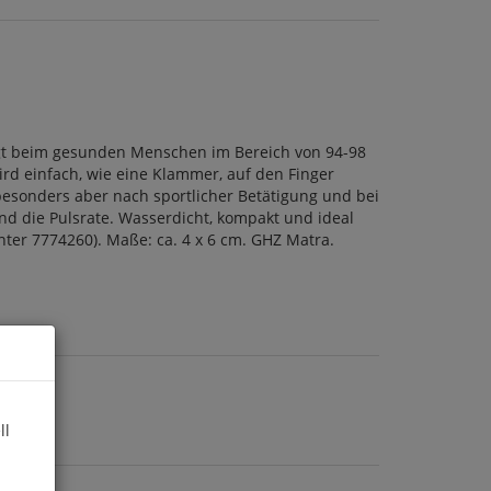
iegt beim gesunden Menschen im Bereich von 94-98
wird einfach, wie eine Klammer, auf den Finger
 besonders aber nach sportlicher Betätigung und bei
nd die Pulsrate. Wasserdicht, kompakt und ideal
nter 7774260). Maße: ca. 4 x 6 cm. GHZ Matra.
ll