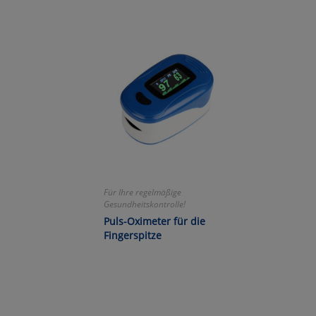
Wa
Pe
Ma
Um
Für Ihre regelmäßige
Gesundheitskontrolle!
Puls-Oximeter für die
Fingerspitze