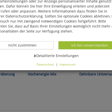
rteinstellungen oder zur Anzeige personalisierter Inhalte genutzt
n. Dafür können Sie hier Ihre Einwilligung erteilen und jederzeit
rrufen oder anpassen. Weitere Informationen dazu finden Sie in
er Datenschutzerklärung. Sollten Sie optionale Cookies ablehnen,
esuch nur mit zwingend notwendigen Cookies fortgeführt. Bitte
ten Sie, dass auf Basis Ihrer Einstellungen womöglich nicht mehr 
ionalitäten der Seite zur Verfügung stehen.
Datenverarbeitung -
Datenverarbeitung -
nicht zustimmen
Ich bin einverstanden
Datenverarbeitung -
Detaillierte Einstellungen
:
Jetzt schalenfrei!
Vielseitig einsetzbar!
Datenschutz
|
Impressum
können Sie alle optionalen Cookies einstellen. Sollten Sie optionale
ies ablehnen, wird Ihr Besuch nur mit zwingend notwendigen Cook
Eroberung
Hochenergie-Mix
Dehnbare Universal
eführt. Bitte beachten Sie, dass auf Basis Ihrer Einstellungen womö
 mehr alle Funktionalitäten der Seite zur Verfügung stehen.
tverständlich können Sie die Einstellungen jederzeit widerrufen o
ssen.
mfortfunktionen