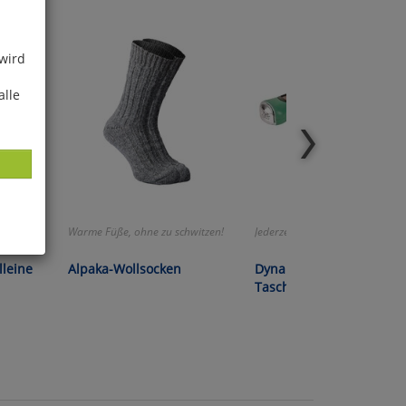
 wird
alle
Warme Füße, ohne zu schwitzen!
Jederzeit einsatzbereit!
ies
leine
Alpaka-Wollsocken
Dynamo-Solar-
glich
Taschenlampe
der