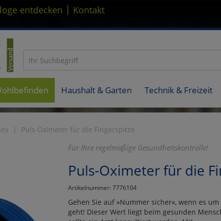
|
loge entdecken
Kontakt
Wohlbefinden
Haushalt & Garten
Technik & Freizeit
ses
Puls-Oximeter für die Fingerspitze
Für Ihre regelmäßige Gesundheitskontrolle!
Puls-Oximeter für die F
Artikelnummer: 7776104
Gehen Sie auf »Nummer sicher«, wenn es um d
geht! Dieser Wert liegt beim gesunden Mensch