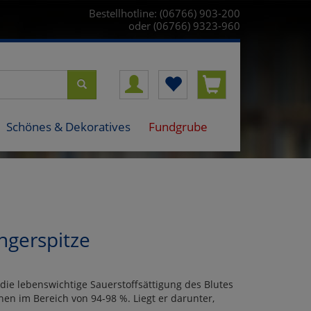
Bestellhotline: (06766) 903-200
oder (06766) 9323-960
Schönes & Dekoratives
Fundgrube
ingerspitze
ie lebenswichtige Sauerstoffsättigung des Blutes
en im Bereich von 94-98 %. Liegt er darunter,