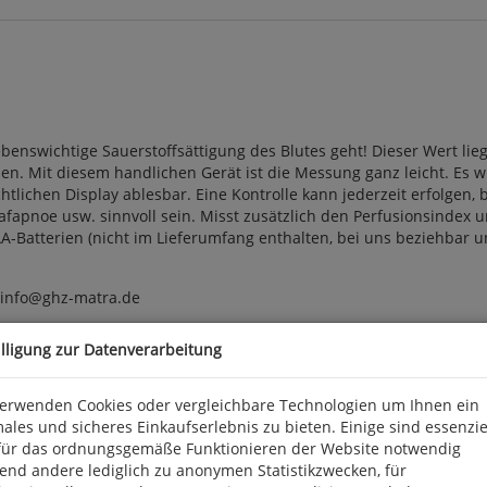
benswichtige Sauerstoffsättigung des Blutes geht! Dieser Wert l
erden. Mit diesem handlichen Gerät ist die Messung ganz leicht. Es 
tlichen Display ablesbar. Eine Kontrolle kann jederzeit erfolgen,
fapnoe usw. sinnvoll sein. Misst zusätzlich den Perfusionsindex u
-Batterien (nicht im Lieferumfang enthalten, bei uns beziehbar u
, info@ghz-matra.de
illigung zur Datenverarbeitung
verwenden Cookies oder vergleichbare Technologien um Ihnen ein
ales und sicheres Einkaufserlebnis zu bieten. Einige sind essenzie
für das ordnungsgemäße Funktionieren der Website notwendig
end andere lediglich zu anonymen Statistikzwecken, für