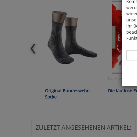
Komfo
werde
wide
unser
Ihr B
beach
Funkt
Hamilton/Ohlberg
Hier 
Cook
Original Bundeswehr-
Die lautlose 
fortg
Socke
nicht
Selbs
anpa
ZULETZT ANGESEHENEN ARTIKEL:
Ko