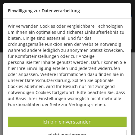
Kompletten Head der Seite überspringen
(06766) 903-200
oder (06766) 9323-960
Einwilligung zur Datenverarbeitung
Wir verwenden Cookies oder vergleichbare Technologien
um Ihnen ein optimales und sicheres Einkaufserlebnis zu
bieten. Einige sind essenziell und für das
ordnungsgemäße Funktionieren der Website notwendig
während andere lediglich zu anonymen Statistikzwecken,
für Komforteinstellungen oder zur Anzeige
personalisierter Inhalte genutzt werden. Dafür können Sie
Startseite
Bücher
Limpert Verlag
hier Ihre Einwilligung erteilen und jederzeit widerrufen
Kindergarten, Schule- und Vereinssport
Ballsport
oder anpassen. Weitere Informationen dazu finden Sie in
unserer Datenschutzerklärung. Sollten Sie optionale
Spielend Basketball lernen
Cookies ablehnen, wird Ihr Besuch nur mit zwingend
notwendigen Cookies fortgeführt. Bitte beachten Sie, dass
auf Basis Ihrer Einstellungen womöglich nicht mehr alle
Funktionalitäten der Seite zur Verfügung stehen.
Datenverarbeitung -
Ich bin einverstanden
Datenverarbeitung -