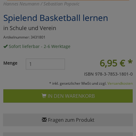
Hannes Neumann / Sebastian Popovic
Marketing
Spielend Basketball lernen
in Schule und Verein
Umfragetools
Artikelnummer: 3431801
Sofort lieferbar - 2-6 Werktage
Cookies
Alle Akzeptieren
6,95
€
*
Menge
Cookies
Einstellungen speichern
ISBN 978-3-7853-1801-0
zu Haupptseite Zustimmun
zurück
* inkl. gesetzlicher MwSt und zzgl.
Versandkosten
IN DEN WARENKORB
Fragen zum Produkt