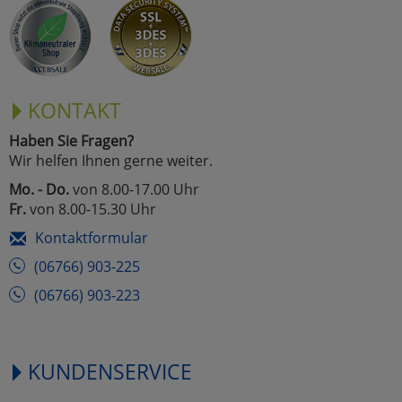
Marketing
Umfragetools
KONTAKT
Haben Sie Fragen?
Cookies
Alle Akzeptieren
Wir helfen Ihnen gerne weiter.
Cookies
Mo. - Do.
von 8.00-17.00 Uhr
Einstellungen speichern
Fr.
von 8.00-15.30 Uhr
zu Haupptseite Zustimmun
zurück
Kontaktformular
(06766) 903-225
(06766) 903-223
KUNDENSERVICE