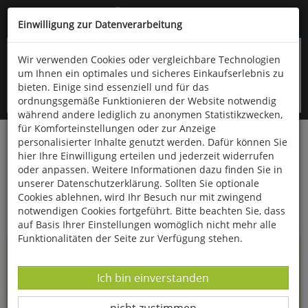
Kompletten Head der Seite überspringen
(06766) 903-200
oder (06766) 9323-960
Einwilligung zur Datenverarbeitung
Wir verwenden Cookies oder vergleichbare Technologien
um Ihnen ein optimales und sicheres Einkaufserlebnis zu
bieten. Einige sind essenziell und für das
ordnungsgemäße Funktionieren der Website notwendig
während andere lediglich zu anonymen Statistikzwecken,
für Komforteinstellungen oder zur Anzeige
personalisierter Inhalte genutzt werden. Dafür können Sie
Startseite
Informationen
hier Ihre Einwilligung erteilen und jederzeit widerrufen
oder anpassen. Weitere Informationen dazu finden Sie in
Uppps...
unserer Datenschutzerklärung. Sollten Sie optionale
Cookies ablehnen, wird Ihr Besuch nur mit zwingend
Sie sind weitergeleitet worden !
notwendigen Cookies fortgeführt. Bitte beachten Sie, dass
auf Basis Ihrer Einstellungen womöglich nicht mehr alle
Funktionalitäten der Seite zur Verfügung stehen.
Die Seite, das Produkt oder die Kategorie, die Sie versucht
haben zu öffnen, gibt es leider nicht mehr in unserem
Datenverarbeitung -
Ich bin einverstanden
Shop.
Datenverarbeitung -