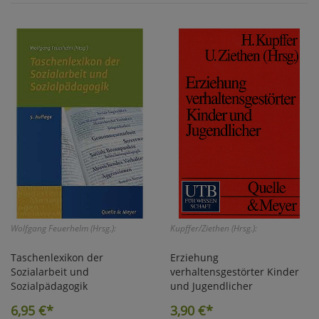
Wolfgang Feuerhelm (Hrsg.):
Kupffer/Ziethen (Hrsg.):
Taschenlexikon der
Erziehung
Sozialarbeit und
verhaltensgestörter Kinder
Sozialpädagogik
und Jugendlicher
6,95
€*
3,90
€*