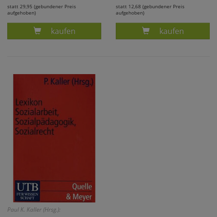
statt 29,95 (gebundener Preis
statt 12,68 (gebundener Preis
aufgehoben)
aufgehoben)
Produkt FEUERHELM, TASCHENLEXIKON DER S
Produkt KUPFFE
kaufen
kaufen
Paul K. Kaller (Hrsg.):