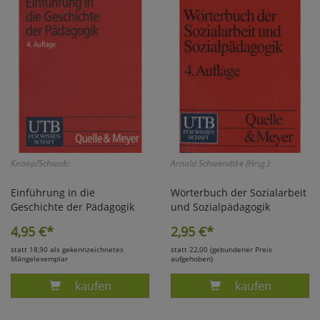
Marketing
Umfragetools
Cookies
Alle Akzeptieren
Cookies
Einstellungen speichern
Knoop/Schwab:
Arnold Schwendtke (Hrsg.):
zu Haupptseite Zustimmun
zurück
Einführung in die
Wörterbuch der Sozialarbeit
Geschichte der Pädagogik
und Sozialpädagogik
4,95
€*
2,95
€*
statt 18,90 als gekennzeichnetes
statt 22,00 (gebundener Preis
Mängelexemplar
aufgehoben)
Produkt SCHWE
Produkt KNOOP, EINF. GESC
kaufen
kaufen