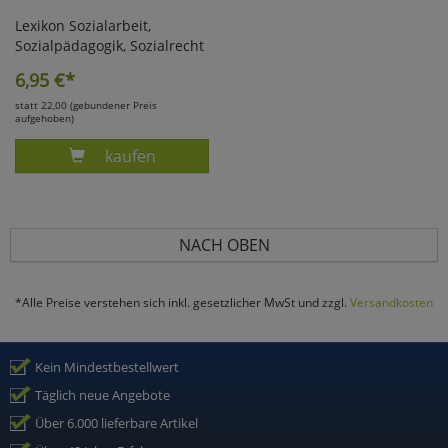
Lexikon Sozialarbeit,
Sozialpädagogik, Sozialrecht
6,95
€*
statt 22,00 (gebundener Preis
aufgehoben)
Produkt KALLER, LEXIKON SOZIALARBEIT, SOZ
kaufen
NACH OBEN
*Alle Preise verstehen sich inkl. gesetzlicher MwSt und zzgl.
Versandkosten
Kein Mindestbestellwert
Täglich neue Angebote
Über 6.000 lieferbare Artikel