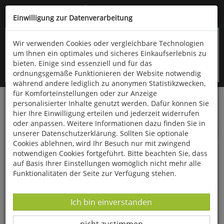
Kompletten Head der Seite überspringen
(06766) 903-200
oder (06766) 9323-960
Einwilligung zur Datenverarbeitung
Wir verwenden Cookies oder vergleichbare Technologien
um Ihnen ein optimales und sicheres Einkaufserlebnis zu
bieten. Einige sind essenziell und für das
ordnungsgemäße Funktionieren der Website notwendig
während andere lediglich zu anonymen Statistikzwecken,
für Komforteinstellungen oder zur Anzeige
personalisierter Inhalte genutzt werden. Dafür können Sie
Startseite
Bücher
Pädagogik
hier Ihre Einwilligung erteilen und jederzeit widerrufen
oder anpassen. Weitere Informationen dazu finden Sie in
Pädagogik
unserer Datenschutzerklärung. Sollten Sie optionale
Cookies ablehnen, wird Ihr Besuch nur mit zwingend
notwendigen Cookies fortgeführt. Bitte beachten Sie, dass
auf Basis Ihrer Einstellungen womöglich nicht mehr alle
Funktionalitäten der Seite zur Verfügung stehen.
Datenverarbeitung -
Ich bin einverstanden
Datenverarbeitung -