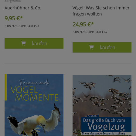
Bergmann
Auerhühner & Co.
Vögel: Was Sie schon immer
fragen wollten
9,95
€*
24,95
€*
ISBN 978-3-89104-835-1
ISBN 978-3-89104-833-7
Produkt KLAUS/BERGMANN, AUERHÜHNER U
kaufen
Produkt BEZZE
kaufen