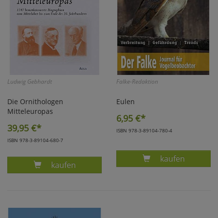
Ludwig Gebhardt
Falke-Redaktion
Die Ornithologen
Eulen
Mitteleuropas
6,95
€*
39,95
€*
ISBN 978-3-89104-780-4
ISBN 978-3-89104-680-7
Produkt DER F
kaufen
Produkt GEBHARDT, DIE ORNITHOLOGEN MI
kaufen