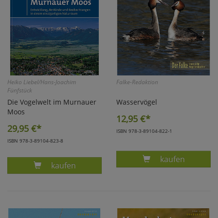
Heiko Liebel/Hans-Joachim
Falke-Redaktion
Fünfstück
Die Vogelwelt im Murnauer
Wasservögel
Moos
12,95
€*
29,95
€*
ISBN 978-3-89104-822-1
ISBN 978-3-89104-823-8
Produkt DER F
kaufen
Produkt LIEBEL/FÜNFSTÜCK, DIE VOGELWELT
kaufen