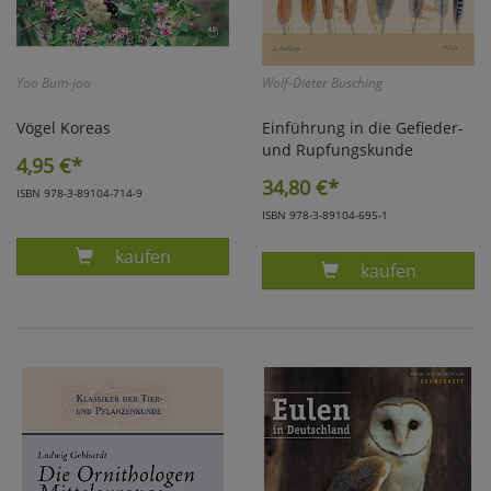
Yoo Bum-joo
Wolf-Dieter Busching
Vögel Koreas
Einführung in die Gefieder-
und Rupfungskunde
4,95
€*
34,80
€*
ISBN 978-3-89104-714-9
ISBN 978-3-89104-695-1
Produkt BEOM-JOO, VÖGEL KOREAS
kaufen
Produkt BUSCH
kaufen