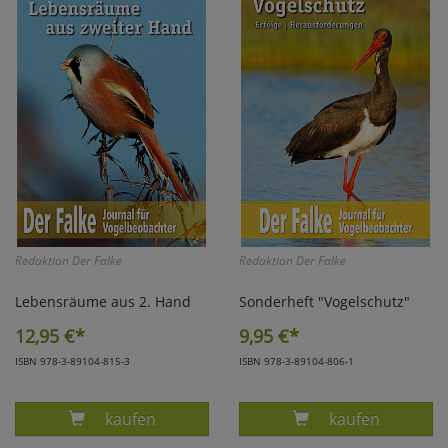
Redaktion Der Falke
Redaktion Der Falke
Lebensräume aus 2. Hand
Sonderheft "Vogelschutz"
12,95
€*
9,95
€*
ISBN 978-3-89104-815-3
ISBN 978-3-89104-806-1
Produkt DER FALKE SONDERHEFT 2018 LEBE
Produkt DER F
kaufen
kaufen