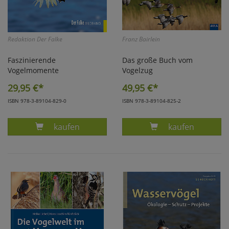
Redaktion Der Falke
Franz Bairlein
Faszinierende
Das große Buch vom
Vogelmomente
Vogelzug
29,95
€*
49,95
€*
ISBN 978-3-89104-829-0
ISBN 978-3-89104-825-2
Produkt FASZINIERENDE VOGELMOMENTE
Produkt BAIRL
kaufen
kaufen