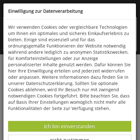
Kompletten Head der Seite überspringen
(06766) 903-200
oder (06766) 9323-960
Einwilligung zur Datenverarbeitung
Wir verwenden Cookies oder vergleichbare Technologien
um Ihnen ein optimales und sicheres Einkaufserlebnis zu
bieten. Einige sind essenziell und für das
ordnungsgemäße Funktionieren der Website notwendig
während andere lediglich zu anonymen Statistikzwecken,
für Komforteinstellungen oder zur Anzeige
personalisierter Inhalte genutzt werden. Dafür können Sie
Startseite
Bücher
Aula-Verlag
Ornithologie
hier Ihre Einwilligung erteilen und jederzeit widerrufen
oder anpassen. Weitere Informationen dazu finden Sie in
Ornithologie
unserer Datenschutzerklärung. Sollten Sie optionale
Cookies ablehnen, wird Ihr Besuch nur mit zwingend
notwendigen Cookies fortgeführt. Bitte beachten Sie, dass
auf Basis Ihrer Einstellungen womöglich nicht mehr alle
Funktionalitäten der Seite zur Verfügung stehen.
Datenverarbeitung -
Ich bin einverstanden
Datenverarbeitung -