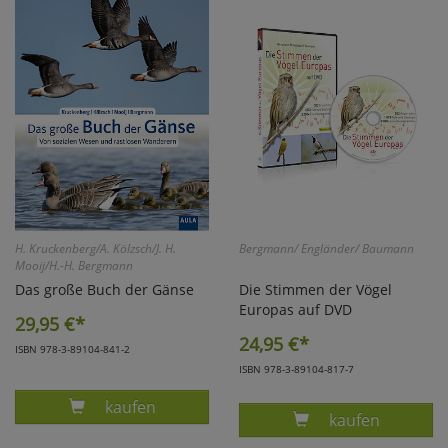
Marketing
Umfragetools
Cookies
Alle Akzeptieren
Cookies
Einstellungen speichern
H. Kruckenberg/A. Kölzsch/J. H.
Bergmann/ Engländer/ Baumann
zu Haupptseite Zustimmun
zurück
Mooij/H.-H. Bergmann
Das große Buch der Gänse
Die Stimmen der Vögel
Europas auf DVD
29,95
€*
24,95
€*
ISBN 978-3-89104-841-2
ISBN 978-3-89104-817-7
Produkt KRUCKENBERG/KÖLZSCH/MOOIJ/ BE
kaufen
Produkt BERG
kaufen