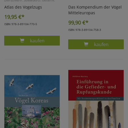
Dierschke/V. Salewski/O. Geiter/K.
Hüppop/U. Köppen/W. Fiedler
Atlas des Vogelzugs
Das Kompendium der Vögel
Mitteleuropas
19,95
€*
99,90
€*
ISBN 978-3-89104-770-5
ISBN 978-3-89104-758-3
Produkt BAIRLEIN, ATLAS DES VOGELZUGS
kaufen
Produkt BAUER
kaufen