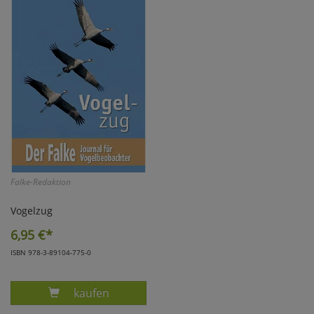
Falke-Redaktion
Vogelzug
6,95
€*
ISBN 978-3-89104-775-0
Produkt DER FALKE - SONDERHEFT 2013 VOG
kaufen