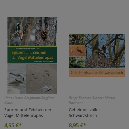
Hans-Heiner Bergmann/Siegfried
Bengt-Thomas Gröbel / Martin
Klaus
Hormann
Spuren und Zeichen der
Geheimnisvoller
Vögel Mitteleuropas
Schwarzstorch
4,95
€*
8,95
€*