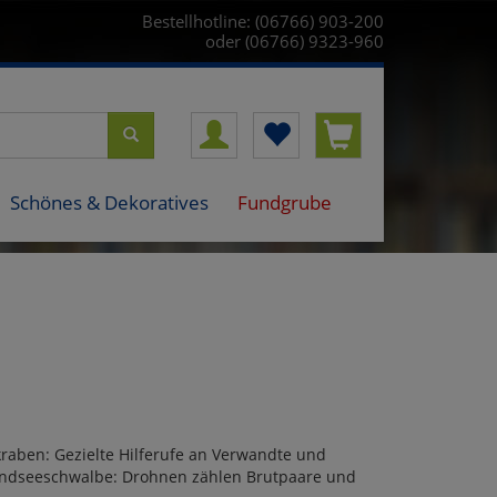
Bestellhotline: (06766) 903-200
oder (06766) 9323-960
Schönes & Dekoratives
Fundgrube
raben: Gezielte Hilferufe an Verwandte und
randseeschwalbe: Drohnen zählen Brutpaare und