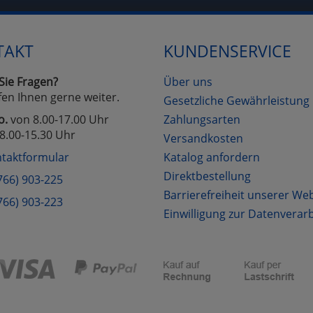
Cookies
Cookies
Alle Akzeptieren
Einstellungen speichern
TAKT
KUNDENSERVICE
zu Haupptseite Zustimmung D
zurück
Sie Fragen?
Über uns
fen Ihnen gerne weiter.
Gesetzliche Gewährleistung
o.
von 8.00-17.00 Uhr
Zahlungsarten
8.00-15.30 Uhr
Versandkosten
taktformular
Katalog anfordern
Direktbestellung
766) 903-225
Barrierefreiheit unserer We
766) 903-223
Einwilligung zur Datenverar