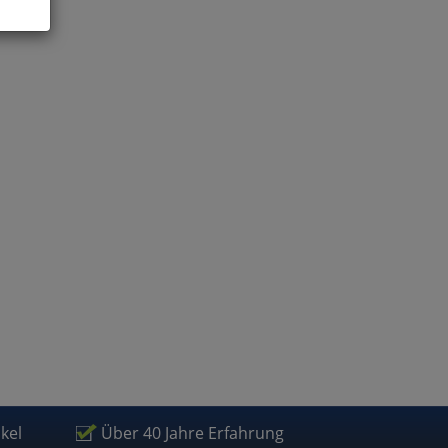
ies
glich
der
ikel
Über 40 Jahre Erfahrung