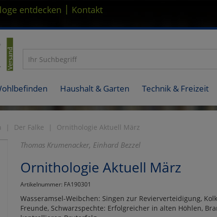
|
loge entdecken
Kontakt
Wohlbefinden
Haushalt & Garten
Technik & Freizeit
n
Der Falke
Ornithologie Aktuell März
Thomas Krumenacker, Einhard Bezzel
Ornithologie Aktuell März
Artikelnummer: FA190301
Wasseramsel-Weibchen: Singen zur Revierverteidigung, Kolk
Freunde, Schwarzspechte: Erfolgreicher in alten Höhlen, B