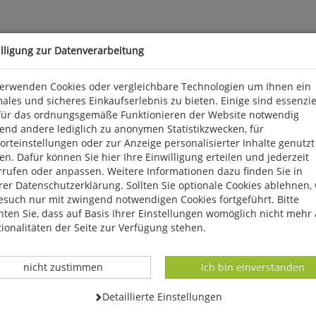
illigung zur Datenverarbeitung
verwenden Cookies oder vergleichbare Technologien um Ihnen ein
ales und sicheres Einkaufserlebnis zu bieten. Einige sind essenzie
für das ordnungsgemäße Funktionieren der Website notwendig
ng, Kolkraben: Gezielte Hilferufe an Verwandte und Freunde, Schw
end andere lediglich zu anonymen Statistikzwecken, für
ntrollieren Bruterfolg, Vogelschnäbel: Nahrungsökologie allein e
rteinstellungen oder zur Anzeige personalisierter Inhalte genutzt
 Waldvögel: Straßennähe nicht in allen Regionen schlecht für Bru
n. Dafür können Sie hier Ihre Einwilligung erteilen und jederzeit
rrufen oder anpassen. Weitere Informationen dazu finden Sie in
er Datenschutzerklärung. Sollten Sie optionale Cookies ablehnen,
esuch nur mit zwingend notwendigen Cookies fortgeführt. Bitte
ten Sie, dass auf Basis Ihrer Einstellungen womöglich nicht mehr 
ionalitäten der Seite zur Verfügung stehen.
Datenverarbeitung -
Datenverarbeitung -
nicht zustimmen
Ich bin einverstanden
Datenverarbeitung -
Detaillierte Einstellungen