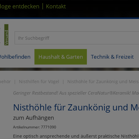
|
loge entdecken
Kontakt
Wohlbefinden
Haushalt & Garten
Technik & Freizeit
behör
Nisthilfen für Vögel
Nisthöhle für Zaunkönig und Mei
Geringer Restbestand! Aus spezieller CeraNatur®Keramik! M
Nisthöhle für Zaunkönig und M
zum Aufhängen
Artikelnummer: 7771090
Eine optisch ansprechende und äußerst praktische Nisthöhle