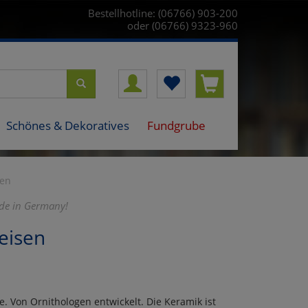
Bestellhotline: (06766) 903-200
oder (06766) 9323-960
Schönes & Dekoratives
Fundgrube
sen
ade in Germany!
eisen
. Von Ornithologen entwickelt. Die Keramik ist