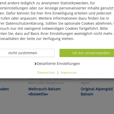
end andere lediglich zu anonymen Statistikzwecken, für
rteinstellungen oder zur Anzeige personalisierter Inhalte genutzt
n. Dafür können Sie hier Ihre Einwilligung erteilen und jederzeit
rrufen oder anpassen. Weitere Informationen dazu finden Sie in
er Datenschutzerklärung. Sollten Sie optionale Cookies ablehnen,
esuch nur mit zwingend notwendigen Cookies fortgeführt. Bitte
ten Sie, dass auf Basis Ihrer Einstellungen womöglich nicht mehr 
ionalitäten der Seite zur Verfügung stehen.
Datenverarbeitung -
Datenverarbeitung -
nicht zustimmen
Ich bin einverstanden
Datenverarbeitung -
Detaillierte Einstellungen
Datenschutz
|
Impressum
können Sie alle optionalen Cookies einstellen. Sollten Sie optionale
Altes Pflegemittel - neu entdeckt!
Die Kraft der Natur aus
ies ablehnen, wird Ihr Besuch nur mit zwingend notwendigen Cook
Nach uralter Rezeptur von
Allgäu!
eführt. Bitte beachten Sie, dass auf Basis Ihrer Einstellungen womö
buddhistischen Mönchen!
haken
Weihrauch-Balsam
Original Alpengold
 mehr alle Funktionalitäten der Seite zur Verfügung stehen.
»Boswellia«
Balsam
tverständlich können Sie die Einstellungen jederzeit widerrufen o
ssen.