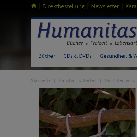
|
|
|
Kompletten Head der Seite überspringen
Direktbestellung
Newsletter
Kata
Bücher
CDs & DVDs
Gesundheit & 
Startseite
Haushalt & Garten
Nisthilfen & Zu