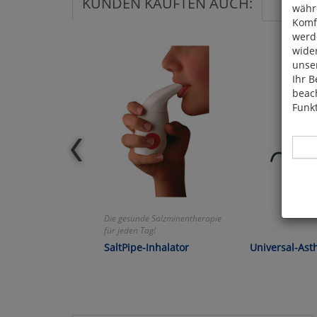
KUNDEN KAUFTEN AUCH:
währ
Komfo
werde
wide
unser
Ihr B
beach
Funkt
Hier 
Die gesunde Salzminentherapie
Cook
für jeden Tag!
fortg
SaltPipe-Inhalator
Universal-Ast
nicht
Selbs
anpa