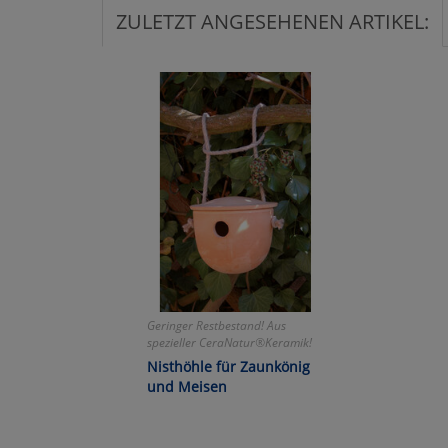
ZULETZT ANGESEHENEN ARTIKEL:
Ko
Wa
Pe
Ma
Um
Geringer Restbestand! Aus
spezieller CeraNatur®Keramik!
Made in Germany!
Nisthöhle für Zaunkönig
und Meisen