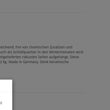
gleichend, frei von chemischen Zusätzen und
 Auch als Schlafquartier in den Wintermonaten wird
tgelieferten robusten Seilen aufgehängt. Diese
t: 2 kg. Made in Germany. Denk Keramische
ll