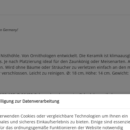
in Germany!
Nisthöhle. Von Ornithologen entwickelt. Die Keramik ist klimaaus
ers. Je nach Platzierung ideal für den Zaunkönig oder Meisenarten.
 Wird ohne Bäume oder Sträucher zu verletzen einfach an den mi
 verschlossen. Leicht zu reinigen. Ø: 18 cm, Höhe: 14 cm. Gewich
. 123-125, D 96450 Coburg, kundenservice@denk-keramik.de
illigung zur Datenverarbeitung
verwenden Cookies oder vergleichbare Technologien um Ihnen ein
ales und sicheres Einkaufserlebnis zu bieten. Einige sind essenzie
für das ordnungsgemäße Funktionieren der Website notwendig