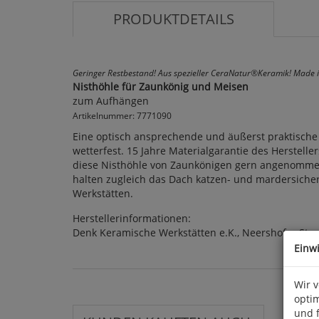
PRODUKTDETAILS
Geringer Restbestand! Aus spezieller CeraNatur®Keramik! Made 
Nisthöhle für Zaunkönig und Meisen
zum Aufhängen
Artikelnummer: 7771090
Eine optisch ansprechende und äußerst praktische 
wetterfest. 15 Jahre Materialgarantie des Herstell
diese Nisthöhle von Zaunkönigen gern angenommen.
halten zugleich das Dach katzen- und mardersicher
Werkstätten.
Herstellerinformationen:
Denk Keramische Werkstätten e.K., Neershofer Str
Einw
Wir 
optim
und 