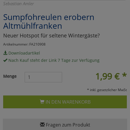
Sebastian Amler
Marketing
Sumpfohreulen erobern
Altmühlfranken
Umfragetools
Neuer Hotspot für seltene Wintergäste?
Artikelnummer: FA210908
Cookies
Alle Akzeptieren
Downloadartikel
Nach Kauf steht der Link 7 Tage zur Verfügung
Cookies
Einstellungen speichern
1,99
€
*
zu Haupptseite Zustimmun
zurück
Menge
* inkl. gesetzlicher MwSt
IN DEN WARENKORB
Fragen zum Produkt