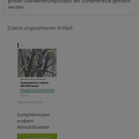
großen Überwinterungstrupps der Sumpfohreule gemacht
werden.
Zuletzt angesehenen Artikel:
Sebastian Amler
Sumpfohreulen
erobern
Altmühlfranken
zum Artikel