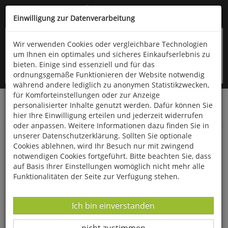
Kompletten Head der Seite überspringen
(06766) 903-200
oder (06766) 9323-960
Einwilligung zur Datenverarbeitung
Wir verwenden Cookies oder vergleichbare Technologien
um Ihnen ein optimales und sicheres Einkaufserlebnis zu
bieten. Einige sind essenziell und für das
ordnungsgemäße Funktionieren der Website notwendig
während andere lediglich zu anonymen Statistikzwecken,
für Komforteinstellungen oder zur Anzeige
personalisierter Inhalte genutzt werden. Dafür können Sie
Startseite
Bücher
Downloads
Zeitschriften
hier Ihre Einwilligung erteilen und jederzeit widerrufen
Der Falke
oder anpassen. Weitere Informationen dazu finden Sie in
unserer Datenschutzerklärung. Sollten Sie optionale
Sumpfohreulen erobern Altmühlfranken
Cookies ablehnen, wird Ihr Besuch nur mit zwingend
notwendigen Cookies fortgeführt. Bitte beachten Sie, dass
auf Basis Ihrer Einstellungen womöglich nicht mehr alle
Funktionalitäten der Seite zur Verfügung stehen.
Datenverarbeitung -
Ich bin einverstanden
Datenverarbeitung -