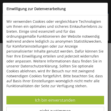
Kompletten Head der Seite überspringen
(06766) 903-200
oder (06766) 9323-960
Einwilligung zur Datenverarbeitung
Wir verwenden Cookies oder vergleichbare Technologien
um Ihnen ein optimales und sicheres Einkaufserlebnis zu
bieten. Einige sind essenziell und für das
ordnungsgemäße Funktionieren der Website notwendig
während andere lediglich zu anonymen Statistikzwecken,
für Komforteinstellungen oder zur Anzeige
personalisierter Inhalte genutzt werden. Dafür können Sie
Startseite
Informationen
hier Ihre Einwilligung erteilen und jederzeit widerrufen
oder anpassen. Weitere Informationen dazu finden Sie in
Uppps...
unserer Datenschutzerklärung. Sollten Sie optionale
Cookies ablehnen, wird Ihr Besuch nur mit zwingend
Sie sind weitergeleitet worden !
notwendigen Cookies fortgeführt. Bitte beachten Sie, dass
auf Basis Ihrer Einstellungen womöglich nicht mehr alle
Funktionalitäten der Seite zur Verfügung stehen.
Die Seite, das Produkt oder die Kategorie, die Sie versucht
haben zu öffnen, gibt es leider nicht mehr in unserem
Datenverarbeitung -
Ich bin einverstanden
Shop.
Datenverarbeitung -