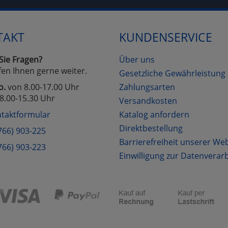
Cookies
Cookies
Alle Akzeptieren
Einstellungen speichern
TAKT
KUNDENSERVICE
zu Haupptseite Zustimmung D
zurück
Sie Fragen?
Über uns
fen Ihnen gerne weiter.
Gesetzliche Gewährleistung
o.
von 8.00-17.00 Uhr
Zahlungsarten
8.00-15.30 Uhr
Versandkosten
taktformular
Katalog anfordern
Direktbestellung
766) 903-225
Barrierefreiheit unserer We
766) 903-223
Einwilligung zur Datenverar