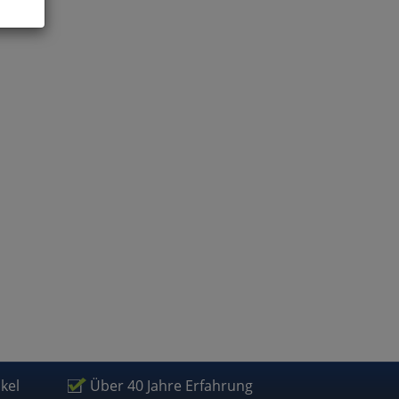
ies
glich
der
ikel
Über 40 Jahre Erfahrung