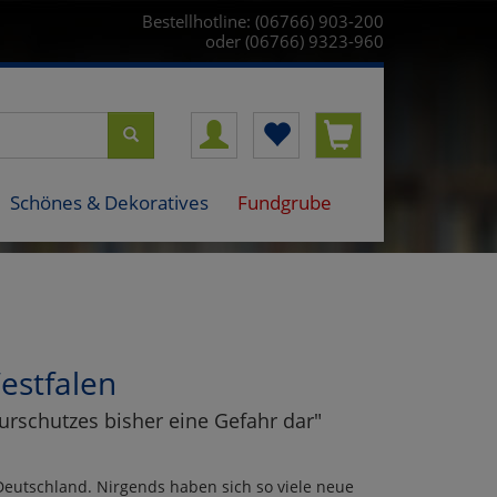
Bestellhotline: (06766) 903-200
oder (06766) 9323-960
Schönes & Dekoratives
Fundgrube
estfalen
turschutzes bisher eine Gefahr dar"
eutschland. Nirgends haben sich so viele neue