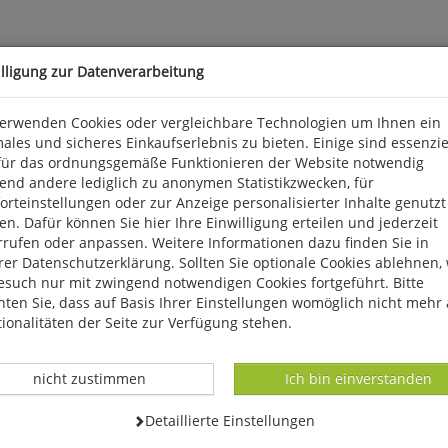
illigung zur Datenverarbeitung
verwenden Cookies oder vergleichbare Technologien um Ihnen ein
ales und sicheres Einkaufserlebnis zu bieten. Einige sind essenzie
schutzes bisher eine Gefahr dar"
für das ordnungsgemäße Funktionieren der Website notwendig
end andere lediglich zu anonymen Statistikzwecken, für
ins in Deutschland. Nirgends haben sich so viele neue Vogelarte
rteinstellungen oder zur Anzeige personalisierter Inhalte genutzt
 Erfahrung mit den gefiederten Neubürgern wie Nordrhein-Westfa
n. Dafür können Sie hier Ihre Einwilligung erteilen und jederzeit
nithologengesellschaft.
rrufen oder anpassen. Weitere Informationen dazu finden Sie in
er Datenschutzerklärung. Sollten Sie optionale Cookies ablehnen,
esuch nur mit zwingend notwendigen Cookies fortgeführt. Bitte
ten Sie, dass auf Basis Ihrer Einstellungen womöglich nicht mehr 
ionalitäten der Seite zur Verfügung stehen.
Datenverarbeitung -
Datenverarbeitung -
nicht zustimmen
Ich bin einverstanden
Datenverarbeitung -
Detaillierte Einstellungen