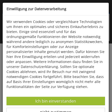
Kompletten Head der Seite überspringen
(06766) 903-200
oder (06766) 9323-960
Einwilligung zur Datenverarbeitung
Wir verwenden Cookies oder vergleichbare Technologien
um Ihnen ein optimales und sicheres Einkaufserlebnis zu
bieten. Einige sind essenziell und für das
ordnungsgemäße Funktionieren der Website notwendig
während andere lediglich zu anonymen Statistikzwecken,
für Komforteinstellungen oder zur Anzeige
personalisierter Inhalte genutzt werden. Dafür können Sie
Startseite
Bücher
Downloads
Zeitschriften
hier Ihre Einwilligung erteilen und jederzeit widerrufen
Der Falke
oder anpassen. Weitere Informationen dazu finden Sie in
unserer Datenschutzerklärung. Sollten Sie optionale
Der Mellumrat e.V.
Cookies ablehnen, wird Ihr Besuch nur mit zwingend
notwendigen Cookies fortgeführt. Bitte beachten Sie, dass
auf Basis Ihrer Einstellungen womöglich nicht mehr alle
Funktionalitäten der Seite zur Verfügung stehen.
Datenverarbeitung -
Ich bin einverstanden
Datenverarbeitung -