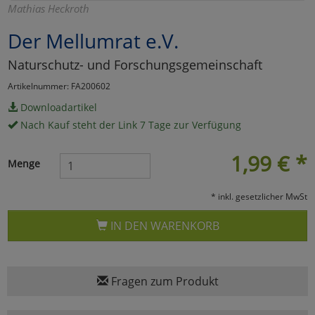
Mathias Heckroth
Marketing
Der Mellumrat e.V.
Naturschutz- und Forschungsgemeinschaft
Umfragetools
Artikelnummer: FA200602
Downloadartikel
Cookies
Alle Akzeptieren
Nach Kauf steht der Link 7 Tage zur Verfügung
Cookies
Einstellungen speichern
1,99
€
*
Menge
zu Haupptseite Zustimmun
zurück
* inkl. gesetzlicher MwSt
IN DEN WARENKORB
Fragen zum Produkt