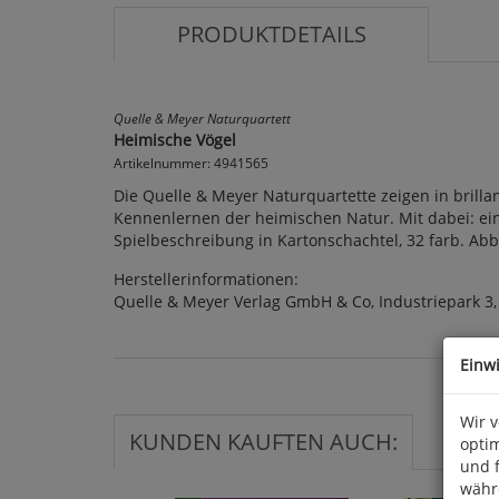
PRODUKTDETAILS
Quelle & Meyer Naturquartett
Heimische Vögel
Artikelnummer: 4941565
Die Quelle & Meyer Naturquartette zeigen in brill
Kennenlernen der heimischen Natur. Mit dabei: ein 
Spielbeschreibung in Kartonschachtel, 32 farb. Abb
Herstellerinformationen:
Quelle & Meyer Verlag GmbH & Co, Industriepark 3
Einw
Wir 
KUNDEN KAUFTEN AUCH:
optim
und 
währ