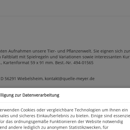
anten Aufnahmen unsere Tier- und Pflanzenwelt. Sie eignen sich z
Faltblatt mit Spielregeln und Variationen sowie interessanten Kurz
., Kartenformat 59 x 91 mm. Best.-Nr. 494-01565
, D 56291 Wiebelsheim, kontakt@quelle-meyer.de
illigung zur Datenverarbeitung
verwenden Cookies oder vergleichbare Technologien um Ihnen ein
ales und sicheres Einkaufserlebnis zu bieten. Einige sind essenzie
für das ordnungsgemäße Funktionieren der Website notwendig
end andere lediglich zu anonymen Statistikzwecken, für