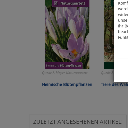
Komfo
werde
wide
unser
Ihr B
beach
Funkt
Quelle & Meyer Naturquartett
Quelle & Meyer N
Hier 
Heimische Blütenpflanzen
Tiere des Wal
Cook
fortg
nicht
Selbs
anpa
ZULETZT ANGESEHENEN ARTIKEL: