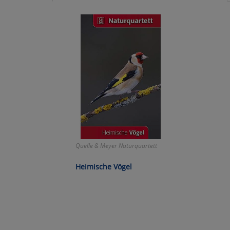
Ko
Wa
Pe
Ma
Um
Quelle & Meyer Naturquartett
Heimische Vögel