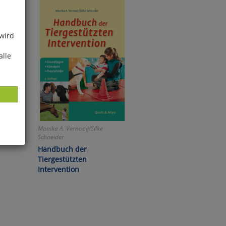
 wird
alle
rtette
Monika A. Vernooij/Silke
Schneider
Handbuch der
ies
Tiergestützten
glich
Intervention
der