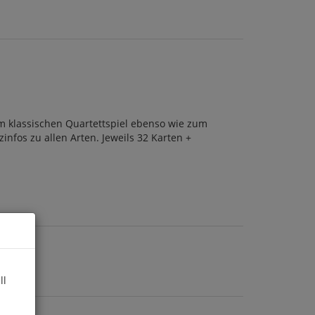
um klassischen Quartettspiel ebenso wie zum
infos zu allen Arten. Jeweils 32 Karten +
ll