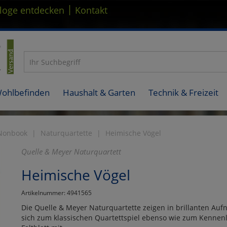
|
loge entdecken
Kontakt
Wohlbefinden
Haushalt & Garten
Technik & Freizeit
Nonbook
Naturquartette
Heimische Vögel
Quelle & Meyer Naturquartett
Heimische Vögel
Artikelnummer: 4941565
Die Quelle & Meyer Naturquartette zeigen in brillanten Auf
sich zum klassischen Quartettspiel ebenso wie zum Kennenl