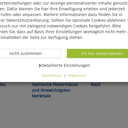
rteinstellungen oder zur Anzeige personalisierter Inhalte genutzt
n. Dafür können Sie hier Ihre Einwilligung erteilen und jederzeit
rrufen oder anpassen. Weitere Informationen dazu finden Sie in
er Datenschutzerklärung. Sollten Sie optionale Cookies ablehnen,
esuch nur mit zwingend notwendigen Cookies fortgeführt. Bitte
ten Sie, dass auf Basis Ihrer Einstellungen womöglich nicht mehr 
ionalitäten der Seite zur Verfügung stehen.
Datenverarbeitung -
Datenverarbeitung -
nicht zustimmen
Ich bin einverstanden
Datenverarbeitung -
Detaillierte Einstellungen
aturquartett
Christoph Robiller/Wolfgang
Quelle & Meyer Naturqua
Datenschutz
|
Impressum
Sauerbier
können Sie alle optionalen Cookies einstellen. Sollten Sie optionale
des
Heimische Fledermäuse
Wald
ies ablehnen, wird Ihr Besuch nur mit zwingend notwendigen Cook
und ihrewichtigsten
eführt. Bitte beachten Sie, dass auf Basis Ihrer Einstellungen womö
Merkmale
 mehr alle Funktionalitäten der Seite zur Verfügung stehen.
tverständlich können Sie die Einstellungen jederzeit widerrufen o
ssen.