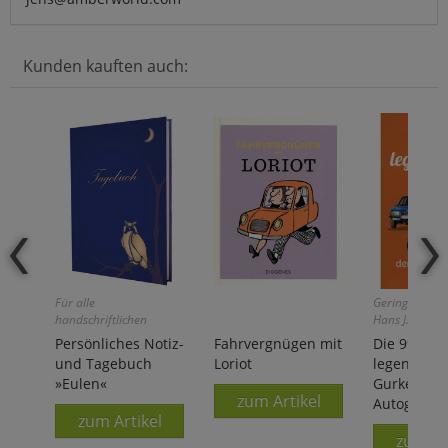
Kunden kauften auch:
Für alle
Geringer Rest
handschriftlichen
Hans J. Schipp
Aufzeichnungen!
Persönliches Notiz-
Fahrvergnügen mit
Die 99
und Tagebuch
Loriot
legendärst
»Eulen«
Gurken de
zum Artikel
Autogeschi
zum Artikel
zum Ar