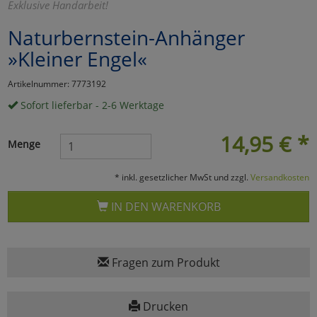
Exklusive Handarbeit!
Marketing
Naturbernstein-Anhänger
»Kleiner Engel«
Umfragetools
Artikelnummer: 7773192
Sofort lieferbar - 2-6 Werktage
Cookies
Alle Akzeptieren
14,95
€
*
Menge
Cookies
Einstellungen speichern
* inkl. gesetzlicher MwSt und zzgl.
Versandkosten
zu Haupptseite Zustimmun
zurück
IN DEN WARENKORB
Fragen zum Produkt
Drucken