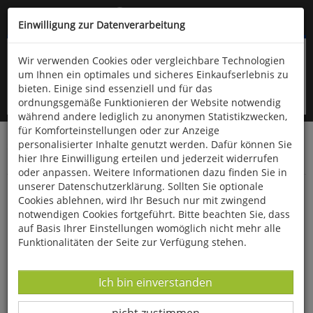
Kompletten Head der Seite überspringen
(06766) 903-200
oder (06766) 9323-960
Einwilligung zur Datenverarbeitung
Wir verwenden Cookies oder vergleichbare Technologien
um Ihnen ein optimales und sicheres Einkaufserlebnis zu
bieten. Einige sind essenziell und für das
ordnungsgemäße Funktionieren der Website notwendig
während andere lediglich zu anonymen Statistikzwecken,
für Komforteinstellungen oder zur Anzeige
personalisierter Inhalte genutzt werden. Dafür können Sie
Startseite
Schönes & Dekoratives
Uhren & Schmuck
hier Ihre Einwilligung erteilen und jederzeit widerrufen
Schmuck
oder anpassen. Weitere Informationen dazu finden Sie in
unserer Datenschutzerklärung. Sollten Sie optionale
Naturbernstein-Anhänger »Kleiner Engel«
Cookies ablehnen, wird Ihr Besuch nur mit zwingend
notwendigen Cookies fortgeführt. Bitte beachten Sie, dass
auf Basis Ihrer Einstellungen womöglich nicht mehr alle
Funktionalitäten der Seite zur Verfügung stehen.
Datenverarbeitung -
Ich bin einverstanden
Datenverarbeitung -