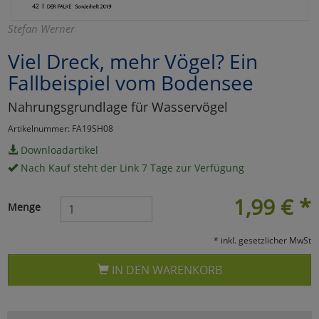
Marketing
Stefan Werner
Viel Dreck, mehr Vögel? Ein
Umfragetools
Fallbeispiel vom Bodensee
Nahrungsgrundlage für Wasservögel
Cookies
Alle Akzeptieren
Artikelnummer: FA19SH08
Cookies
Einstellungen speichern
Downloadartikel
Nach Kauf steht der Link 7 Tage zur Verfügung
zu Haupptseite Zustimmun
zurück
1,99
€
*
Menge
* inkl. gesetzlicher MwSt
IN DEN WARENKORB