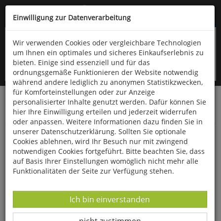
Kompletten Head der Seite überspringen
(06766) 903-200
oder (06766) 9323-960
Einwilligung zur Datenverarbeitung
Wir verwenden Cookies oder vergleichbare Technologien
um Ihnen ein optimales und sicheres Einkaufserlebnis zu
bieten. Einige sind essenziell und für das
ordnungsgemäße Funktionieren der Website notwendig
während andere lediglich zu anonymen Statistikzwecken,
für Komforteinstellungen oder zur Anzeige
personalisierter Inhalte genutzt werden. Dafür können Sie
Startseite
Bücher
Downloads
Zeitschriften
hier Ihre Einwilligung erteilen und jederzeit widerrufen
Der Falke
oder anpassen. Weitere Informationen dazu finden Sie in
unserer Datenschutzerklärung. Sollten Sie optionale
Viel Dreck, mehr Vögel? Ein Fallbeispiel vom
Cookies ablehnen, wird Ihr Besuch nur mit zwingend
Bodensee
notwendigen Cookies fortgeführt. Bitte beachten Sie, dass
auf Basis Ihrer Einstellungen womöglich nicht mehr alle
Funktionalitäten der Seite zur Verfügung stehen.
Datenverarbeitung -
Ich bin einverstanden
Datenverarbeitung -