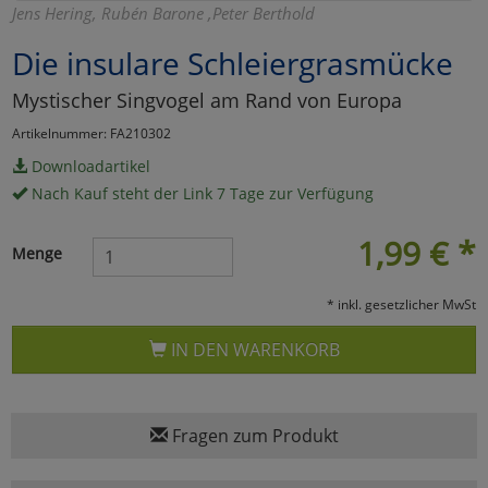
Jens Hering, Rubén Barone ,Peter Berthold
Marketing
Die insulare Schleiergrasmücke
Mystischer Singvogel am Rand von Europa
Umfragetools
Artikelnummer: FA210302
Downloadartikel
Cookies
Alle Akzeptieren
Nach Kauf steht der Link 7 Tage zur Verfügung
Cookies
Einstellungen speichern
1,99
€
*
Menge
zu Haupptseite Zustimmun
zurück
* inkl. gesetzlicher MwSt
IN DEN WARENKORB
Fragen zum Produkt