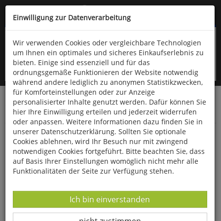
Kompletten Head der Seite überspringen
(06766) 903-200
oder (06766) 9323-960
Einwilligung zur Datenverarbeitung
Wir verwenden Cookies oder vergleichbare Technologien
um Ihnen ein optimales und sicheres Einkaufserlebnis zu
bieten. Einige sind essenziell und für das
ordnungsgemäße Funktionieren der Website notwendig
während andere lediglich zu anonymen Statistikzwecken,
für Komforteinstellungen oder zur Anzeige
personalisierter Inhalte genutzt werden. Dafür können Sie
Startseite
Bücher
Downloads
Zeitschriften
hier Ihre Einwilligung erteilen und jederzeit widerrufen
Der Falke
oder anpassen. Weitere Informationen dazu finden Sie in
unserer Datenschutzerklärung. Sollten Sie optionale
Die insulare Schleiergrasmücke
Cookies ablehnen, wird Ihr Besuch nur mit zwingend
notwendigen Cookies fortgeführt. Bitte beachten Sie, dass
auf Basis Ihrer Einstellungen womöglich nicht mehr alle
Funktionalitäten der Seite zur Verfügung stehen.
Datenverarbeitung -
Ich bin einverstanden
Datenverarbeitung -