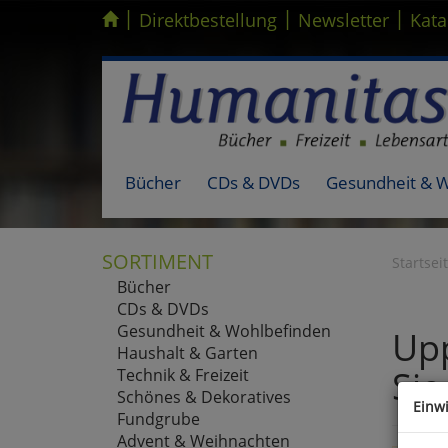
|
|
|
Kompletten Head der Seite überspringen
Direktbestellung
Newsletter
Kata
Bücher
CDs & DVDs
Gesundheit & 
SORTIMENT
Startsei
Bücher
CDs & DVDs
Gesundheit & Wohlbefinden
Upp
Haushalt & Garten
Sie
Technik & Freizeit
Schönes & Dekoratives
Einw
Fundgrube
Advent & Weihnachten