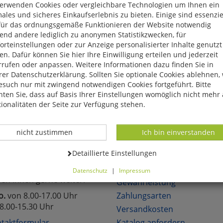
verwenden Cookies oder vergleichbare Technologien um Ihnen ein
eite, das Produkt oder die Kategorie, die Sie versucht haben zu öff
ales und sicheres Einkaufserlebnis zu bieten. Einige sind essenzie
für das ordnungsgemäße Funktionieren der Website notwendig
reuen uns, wenn Sie sich in unserem Onlineshop mit unseren attra
end andere lediglich zu anonymen Statistikzwecken, für
hen!
rteinstellungen oder zur Anzeige personalisierter Inhalte genutzt
n. Dafür können Sie hier Ihre Einwilligung erteilen und jederzeit
rrufen oder anpassen. Weitere Informationen dazu finden Sie in
er Datenschutzerklärung. Sollten Sie optionale Cookies ablehnen,
esuch nur mit zwingend notwendigen Cookies fortgeführt. Bitte
ten Sie, dass auf Basis Ihrer Einstellungen womöglich nicht mehr 
lich neue Angebote
Über 6.000 lieferbare Art
ionalitäten der Seite zur Verfügung stehen.
Datenverarbeitung -
Datenverarbeitung -
nicht zustimmen
Ich bin einverstanden
TAKT
KUNDENSERVICE
Datenverarbeitung -
Detaillierte Einstellungen
Sie Fragen?
Über uns
Datenschutz
|
Impressum
fen Ihnen gerne weiter.
können Sie alle optionalen Cookies einstellen. Sollten Sie optionale
Gewährleistung
ies ablehnen, wird Ihr Besuch nur mit zwingend notwendigen Cook
o.
von 8.00-17.00 Uhr
Zahlungsarten
eführt. Bitte beachten Sie, dass auf Basis Ihrer Einstellungen womö
8.00-15.30 Uhr
Versandkosten
 mehr alle Funktionalitäten der Seite zur Verfügung stehen.
tverständlich können Sie die Einstellungen jederzeit widerrufen o
taktformular
Katalog anfordern