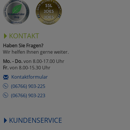
Marketing
Umfragetools
KONTAKT
Haben Sie Fragen?
Cookies
Alle Akzeptieren
Wir helfen Ihnen gerne weiter.
Cookies
Mo. - Do.
von 8.00-17.00 Uhr
Einstellungen speichern
Fr.
von 8.00-15.30 Uhr
zu Haupptseite Zustimmun
zurück
Kontaktformular
(06766) 903-225
(06766) 903-223
KUNDENSERVICE