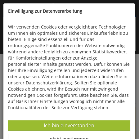
Kompletten Head der Seite überspringen
(06766) 903-200
oder (06766) 9323-960
Einwilligung zur Datenverarbeitung
Wir verwenden Cookies oder vergleichbare Technologien
um Ihnen ein optimales und sicheres Einkaufserlebnis zu
bieten. Einige sind essenziell und für das
ordnungsgemäße Funktionieren der Website notwendig
während andere lediglich zu anonymen Statistikzwecken,
für Komforteinstellungen oder zur Anzeige
personalisierter Inhalte genutzt werden. Dafür können Sie
Startseite
Informationen
hier Ihre Einwilligung erteilen und jederzeit widerrufen
oder anpassen. Weitere Informationen dazu finden Sie in
Uppps...
unserer Datenschutzerklärung. Sollten Sie optionale
Cookies ablehnen, wird Ihr Besuch nur mit zwingend
Sie sind weitergeleitet worden !
notwendigen Cookies fortgeführt. Bitte beachten Sie, dass
auf Basis Ihrer Einstellungen womöglich nicht mehr alle
Funktionalitäten der Seite zur Verfügung stehen.
Die Seite, das Produkt oder die Kategorie, die Sie versucht
haben zu öffnen, gibt es leider nicht mehr in unserem
Datenverarbeitung -
Ich bin einverstanden
Shop.
Datenverarbeitung -