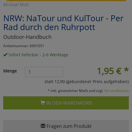
Michael Moll:
Marketing
NRW: NaTour und KulTour - Per
Rad durch den Ruhrpott
Umfragetools
Outdoor-Handbuch
Artikelnummer: 6901051
Cookies
Alle Akzeptieren
Sofort lieferbar - 2-6 Werktage
Cookies
Einstellungen speichern
1,95
€
*
Menge
zu Haupptseite Zustimmun
zurück
statt 12,90 (gebundener Preis aufgehoben)
* inkl. gesetzlicher MwSt und zzgl.
Versandkosten
IN DEN WARENKORB
Fragen zum Produkt