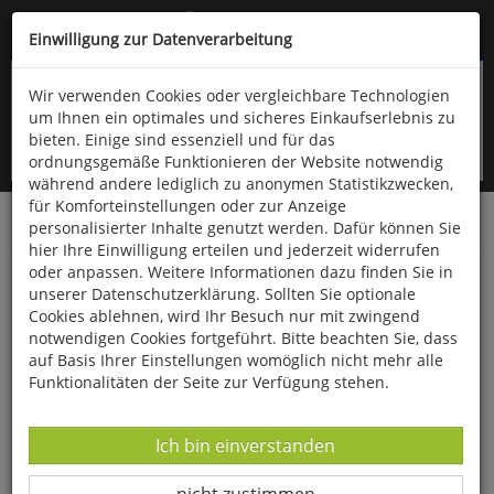
Kompletten Head der Seite überspringen
(06766) 903-200
oder (06766) 9323-960
Einwilligung zur Datenverarbeitung
Wir verwenden Cookies oder vergleichbare Technologien
um Ihnen ein optimales und sicheres Einkaufserlebnis zu
bieten. Einige sind essenziell und für das
ordnungsgemäße Funktionieren der Website notwendig
während andere lediglich zu anonymen Statistikzwecken,
für Komforteinstellungen oder zur Anzeige
personalisierter Inhalte genutzt werden. Dafür können Sie
Startseite
Bücher
Reisen & Länderkunde
hier Ihre Einwilligung erteilen und jederzeit widerrufen
oder anpassen. Weitere Informationen dazu finden Sie in
NRW: NaTour und KulTour - Per Rad durch
unserer Datenschutzerklärung. Sollten Sie optionale
den Ruhrpott
Cookies ablehnen, wird Ihr Besuch nur mit zwingend
notwendigen Cookies fortgeführt. Bitte beachten Sie, dass
auf Basis Ihrer Einstellungen womöglich nicht mehr alle
Funktionalitäten der Seite zur Verfügung stehen.
Datenverarbeitung -
Ich bin einverstanden
Datenverarbeitung -