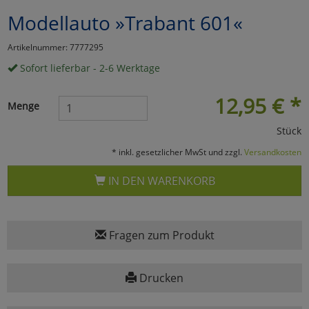
Modellauto »Trabant 601«
Marketing
Artikelnummer: 7777295
Umfragetools
Sofort lieferbar - 2-6 Werktage
12,95
€
*
Menge
Cookies
Alle Akzeptieren
Stück
Cookies
Einstellungen speichern
* inkl. gesetzlicher MwSt und zzgl.
Versandkosten
zu Haupptseite Zustimmun
zurück
IN DEN WARENKORB
Fragen zum Produkt
Drucken