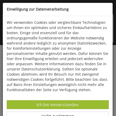
Kompletten Head der Seite überspringen
(06766) 903-200
oder (06766) 9323-960
Einwilligung zur Datenverarbeitung
Wir verwenden Cookies oder vergleichbare Technologien
um Ihnen ein optimales und sicheres Einkaufserlebnis zu
bieten. Einige sind essenziell und für das
ordnungsgemäße Funktionieren der Website notwendig
während andere lediglich zu anonymen Statistikzwecken,
für Komforteinstellungen oder zur Anzeige
personalisierter Inhalte genutzt werden. Dafür können Sie
Startseite
Technik & Freizeit
Spiel & Spaß
Diverses
hier Ihre Einwilligung erteilen und jederzeit widerrufen
oder anpassen. Weitere Informationen dazu finden Sie in
Modellauto »Trabant 601«
unserer Datenschutzerklärung. Sollten Sie optionale
Cookies ablehnen, wird Ihr Besuch nur mit zwingend
notwendigen Cookies fortgeführt. Bitte beachten Sie, dass
auf Basis Ihrer Einstellungen womöglich nicht mehr alle
Funktionalitäten der Seite zur Verfügung stehen.
Datenverarbeitung -
Ich bin einverstanden
Datenverarbeitung -