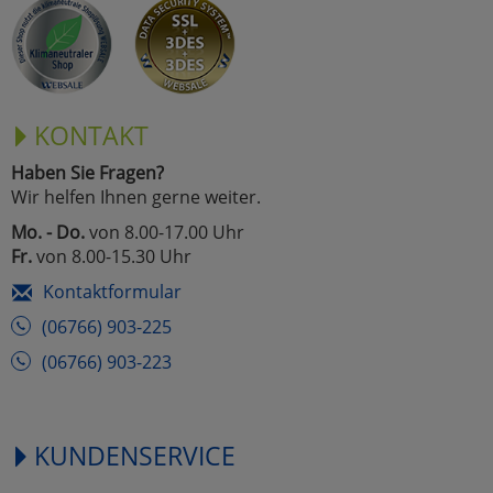
Marketing
Umfragetools
KONTAKT
Haben Sie Fragen?
Cookies
Alle Akzeptieren
Wir helfen Ihnen gerne weiter.
Cookies
Mo. - Do.
von 8.00-17.00 Uhr
Einstellungen speichern
Fr.
von 8.00-15.30 Uhr
zu Haupptseite Zustimmun
zurück
Kontaktformular
(06766) 903-225
(06766) 903-223
KUNDENSERVICE