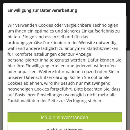
Kompletten Head der Seite überspringen
(06766) 903-200
oder (06766) 9323-960
Einwilligung zur Datenverarbeitung
Wir verwenden Cookies oder vergleichbare Technologien
um Ihnen ein optimales und sicheres Einkaufserlebnis zu
bieten. Einige sind essenziell und für das
ordnungsgemäße Funktionieren der Website notwendig
während andere lediglich zu anonymen Statistikzwecken,
für Komforteinstellungen oder zur Anzeige
personalisierter Inhalte genutzt werden. Dafür können Sie
Startseite
Informationen
hier Ihre Einwilligung erteilen und jederzeit widerrufen
oder anpassen. Weitere Informationen dazu finden Sie in
Uppps...
unserer Datenschutzerklärung. Sollten Sie optionale
Cookies ablehnen, wird Ihr Besuch nur mit zwingend
Sie sind weitergeleitet worden !
notwendigen Cookies fortgeführt. Bitte beachten Sie, dass
auf Basis Ihrer Einstellungen womöglich nicht mehr alle
Funktionalitäten der Seite zur Verfügung stehen.
Die Seite, das Produkt oder die Kategorie, die Sie versucht
haben zu öffnen, gibt es leider nicht mehr in unserem
Datenverarbeitung -
Ich bin einverstanden
Shop.
Datenverarbeitung -