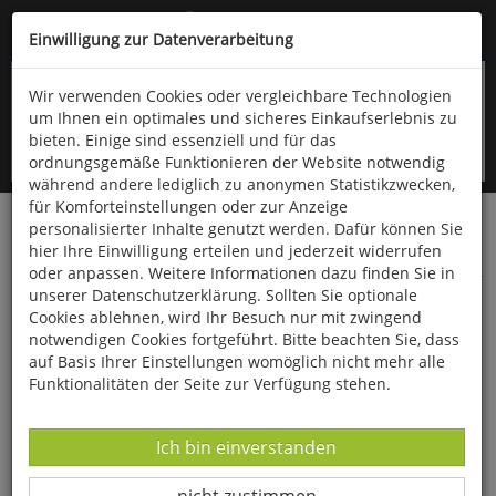
Kompletten Head der Seite überspringen
(06766) 903-200
oder (06766) 9323-960
Einwilligung zur Datenverarbeitung
Wir verwenden Cookies oder vergleichbare Technologien
um Ihnen ein optimales und sicheres Einkaufserlebnis zu
bieten. Einige sind essenziell und für das
ordnungsgemäße Funktionieren der Website notwendig
während andere lediglich zu anonymen Statistikzwecken,
für Komforteinstellungen oder zur Anzeige
personalisierter Inhalte genutzt werden. Dafür können Sie
Startseite
Bücher
Quelle & Meyer Verlag
hier Ihre Einwilligung erteilen und jederzeit widerrufen
Geowissenschaften
Erdgeschichtliche Streifzüge
oder anpassen. Weitere Informationen dazu finden Sie in
unserer Datenschutzerklärung. Sollten Sie optionale
Der nördliche Mittelharz
Cookies ablehnen, wird Ihr Besuch nur mit zwingend
notwendigen Cookies fortgeführt. Bitte beachten Sie, dass
auf Basis Ihrer Einstellungen womöglich nicht mehr alle
Funktionalitäten der Seite zur Verfügung stehen.
Datenverarbeitung -
Ich bin einverstanden
Datenverarbeitung -