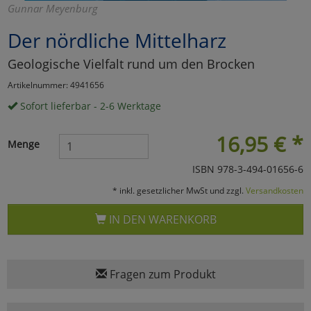
Gunnar Meyenburg
Marketing
Der nördliche Mittelharz
Geologische Vielfalt rund um den Brocken
Umfragetools
Artikelnummer: 4941656
Sofort lieferbar - 2-6 Werktage
Cookies
Alle Akzeptieren
16,95
€
*
Menge
Cookies
Einstellungen speichern
ISBN 978-3-494-01656-6
zu Haupptseite Zustimmun
zurück
* inkl. gesetzlicher MwSt und zzgl.
Versandkosten
IN DEN WARENKORB
Fragen zum Produkt