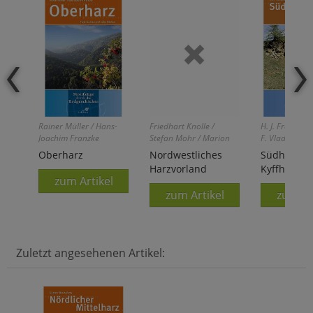
Rainer Müller / Hans-
Friedhart Knolle /
H. J. Franzke /
Joachim Franzke
Stefan Mohr / Marion
F. Vladi
Seitz
Oberharz
Nordwestliches
Südharz u
Harzvorland
Kyffhäuser
zum Artikel
zum Artikel
zum Ar
Zuletzt angesehenen Artikel: