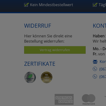
Um
Kein Mindestbestellwert
Täg
WIDERRUF
KON
Hier können Sie direkt eine
Haben 
Bestellung widerrufen:
Wir hel
Mo. - D
Vertrag widerrufen
Fr.
von 
Kon
ZERTIFIKATE
(06
(06