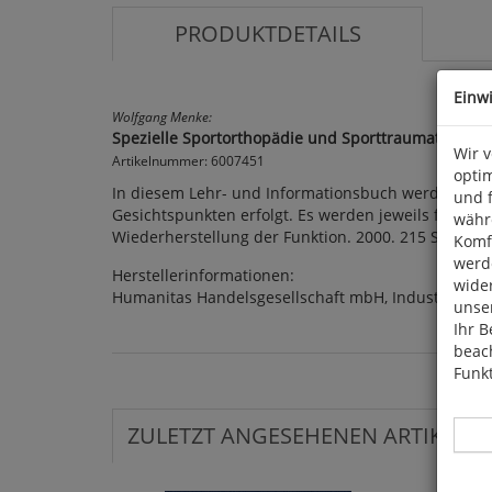
PRODUKTDETAILS
Einw
Wolfgang Menke:
Spezielle Sportorthopädie und Sporttraumatologie
Wir 
Artikelnummer: 6007451
optim
In diesem Lehr- und Informationsbuch werden zahl
und 
Gesichtspunkten erfolgt. Es werden jeweils folgen
währ
Wiederherstellung der Funktion. 2000. 215 S., kart
Komfo
werde
Herstellerinformationen:
wide
Humanitas Handelsgesellschaft mbH, Industriepar
unser
Ihr B
beach
Funkt
ZULETZT ANGESEHENEN ARTIKEL: