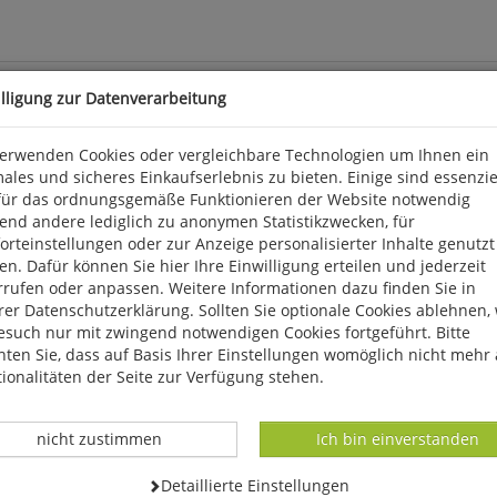
illigung zur Datenverarbeitung
verwenden Cookies oder vergleichbare Technologien um Ihnen ein
ales und sicheres Einkaufserlebnis zu bieten. Einige sind essenzie
reiche Verletzungsbilder und Sportschäden beschrieben, wobei d
für das ordnungsgemäße Funktionieren der Website notwendig
de Aspekte behandelt: Lokalisation und Bedeutung der Schädigung,
end andere lediglich zu anonymen Statistikzwecken, für
. Limpert/UTB.
rteinstellungen oder zur Anzeige personalisierter Inhalte genutzt
n. Dafür können Sie hier Ihre Einwilligung erteilen und jederzeit
rrufen oder anpassen. Weitere Informationen dazu finden Sie in
k 3, D 56291 Wiebelsheim, service@humanitas-versand.de
er Datenschutzerklärung. Sollten Sie optionale Cookies ablehnen,
esuch nur mit zwingend notwendigen Cookies fortgeführt. Bitte
ten Sie, dass auf Basis Ihrer Einstellungen womöglich nicht mehr 
ionalitäten der Seite zur Verfügung stehen.
Datenverarbeitung -
Datenverarbeitung -
nicht zustimmen
Ich bin einverstanden
Datenverarbeitung -
Detaillierte Einstellungen