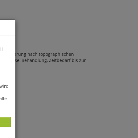
ll
ie Gliederung nach topographischen
 Diagnose, Behandlung, Zeitbedarf bis zur
 wird
alle