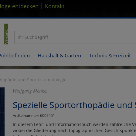
|
loge entdecken
Kontakt
Wohlbefinden
Haushalt & Garten
Technik & Freizeit
rthopädie und Sporttraumatologie
Wolfgang Menke:
Spezielle Sportorthopädie und
Artikelnummer: 6007451
In diesem Lehr- und Informationsbuch werden zahlreiche V
wobei die Gliederung nach topographischen Gesichtspunkten