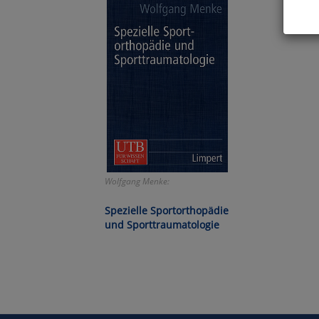
Hier 
Cook
fortg
nicht
Selbs
anpa
Ko
Wolfgang Menke:
Wa
Spezielle Sportorthopädie
und Sporttraumatologie
Pe
Ma