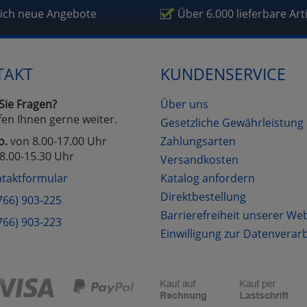
fragetools
lich neue Angebote
Über 6.000 lieferbare Art
Cookies
Cookies
Alle Akzeptieren
Einstellungen speichern
TAKT
KUNDENSERVICE
zu Haupptseite Zustimmung D
zurück
Sie Fragen?
Über uns
fen Ihnen gerne weiter.
Gesetzliche Gewährleistung
o.
von 8.00-17.00 Uhr
Zahlungsarten
8.00-15.30 Uhr
Versandkosten
taktformular
Katalog anfordern
Direktbestellung
766) 903-225
Barrierefreiheit unserer We
766) 903-223
Einwilligung zur Datenverar