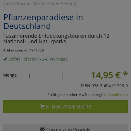
Anne Christine Martin/Stefan Feldhoff
Marketing
Pflanzenparadiese in
Deutschland
Umfragetools
Faszinierende Entdeckungstouren durch 12
National- und Naturparks
Cookies
Alle Akzeptieren
Artikelnummer: 4941728
Sofort lieferbar - 2-6 Werktage
Cookies
Einstellungen speichern
14,95
€
*
zu Haupptseite Zustimmun
zurück
Menge
ISBN 978-3-494-01728-0
* inkl. gesetzlicher MwSt und zzgl.
Versandkosten
IN DEN WARENKORB
Fragen zum Produkt