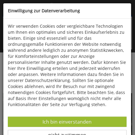
Kompletten Head der Seite überspringen
(06766) 903-200
oder (06766) 9323-960
Einwilligung zur Datenverarbeitung
Wir verwenden Cookies oder vergleichbare Technologien
um Ihnen ein optimales und sicheres Einkaufserlebnis zu
bieten. Einige sind essenziell und für das
ordnungsgemäße Funktionieren der Website notwendig
während andere lediglich zu anonymen Statistikzwecken,
für Komforteinstellungen oder zur Anzeige
personalisierter Inhalte genutzt werden. Dafür können Sie
Startseite
Bücher
Quelle & Meyer Verlag
Naturführer
hier Ihre Einwilligung erteilen und jederzeit widerrufen
Naturerlebnis
oder anpassen. Weitere Informationen dazu finden Sie in
unserer Datenschutzerklärung. Sollten Sie optionale
Pflanzenparadiese in Deutschland
Cookies ablehnen, wird Ihr Besuch nur mit zwingend
notwendigen Cookies fortgeführt. Bitte beachten Sie, dass
auf Basis Ihrer Einstellungen womöglich nicht mehr alle
Funktionalitäten der Seite zur Verfügung stehen.
Datenverarbeitung -
Ich bin einverstanden
Datenverarbeitung -