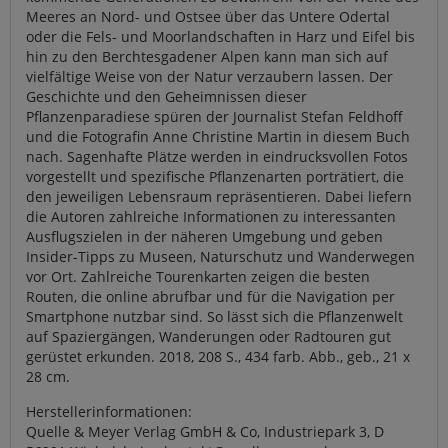
Meeres an Nord- und Ostsee über das Untere Odertal
oder die Fels- und Moorlandschaften in Harz und Eifel bis
hin zu den Berchtesgadener Alpen kann man sich auf
vielfältige Weise von der Natur verzaubern lassen. Der
Geschichte und den Geheimnissen dieser
Pflanzenparadiese spüren der Journalist Stefan Feldhoff
und die Fotografin Anne Christine Martin in diesem Buch
nach. Sagenhafte Plätze werden in eindrucksvollen Fotos
vorgestellt und spezifische Pflanzenarten porträtiert, die
den jeweiligen Lebensraum repräsentieren. Dabei liefern
die Autoren zahlreiche Informationen zu interessanten
Ausflugszielen in der näheren Umgebung und geben
Insider-Tipps zu Museen, Naturschutz und Wanderwegen
vor Ort. Zahlreiche Tourenkarten zeigen die besten
Routen, die online abrufbar und für die Navigation per
Smartphone nutzbar sind. So lässt sich die Pflanzenwelt
auf Spaziergängen, Wanderungen oder Radtouren gut
gerüstet erkunden. 2018, 208 S., 434 farb. Abb., geb., 21 x
28 cm.
Herstellerinformationen:
Quelle & Meyer Verlag GmbH & Co, Industriepark 3, D